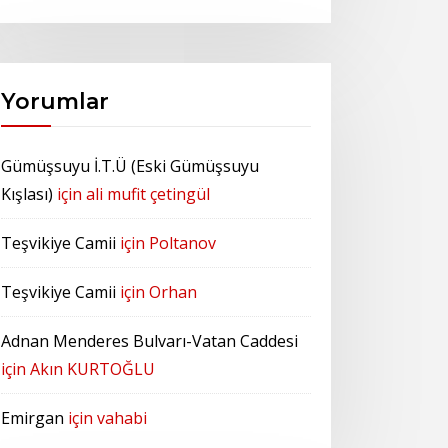
Yorumlar
Gümüşsuyu İ.T.Ü (Eski Gümüşsuyu
Kışlası)
için
ali mufit çetingül
Teşvikiye Camii
için
Poltanov
Teşvikiye Camii
için
Orhan
Adnan Menderes Bulvarı-Vatan Caddesi
için
Akın KURTOĞLU
Emirgan
için
vahabi