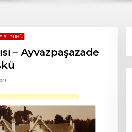
VE BUGÜNÜ
sı – Ayvazpaşazade
öşkü
ent