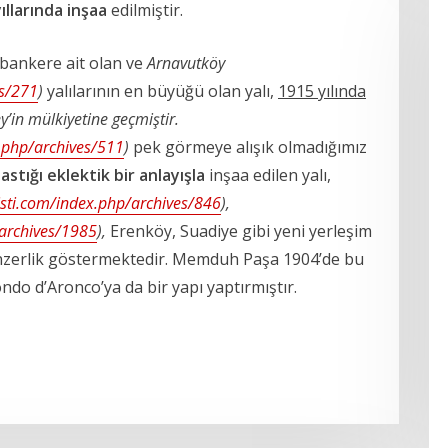
yıllarında inşaa
edilmiştir.
 bankere ait olan ve
Arnavutköy
es/271
)
yalılarının en büyüğü olan yalı,
1915 yılında
Bey’in mülkiyetine geçmiştir.
.php/archives/511
)
pek görmeye alışık olmadığımız
stığı eklektik bir anlayışla
inşaa edilen yalı,
sti.com/index.php/archives/846
),
/archives/1985
),
Erenköy, Suadiye gibi yeni yerleşim
enzerlik göstermektedir. Memduh Paşa 1904’de bu
o d’Aronco’ya da bir yapı yaptırmıştır.