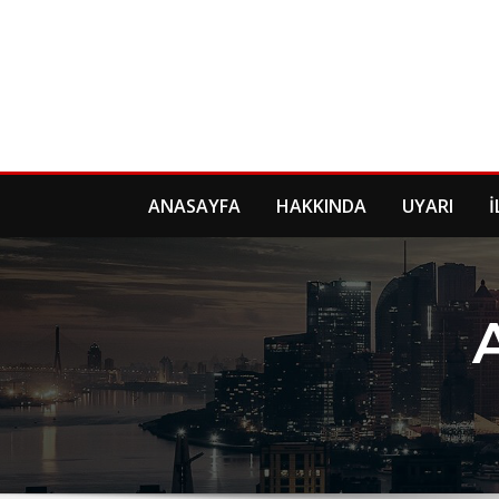
Skip
to
content
ANASAYFA
HAKKINDA
UYARI
İ