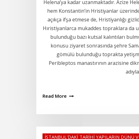
Helena’ya kadar uzanmaktadır. Azize Hele
hem Konstantin’in Hristiyanlar üzerinde
açıkça ifşa etmese de, Hristiyanlığı gizl
Hıristiyanlarca mukaddes topraklara da uz
bulunduğu bazı kutsal kalıntıları bulmu
konusu ziyaret sonrasında şehre Sama
gömülü bulunduğu toprakta yetişmiş ç
Peribleptos manastırının arazisine dik
adıyla
Read More
İSTANBUL'DAKİ TARİHİ YAPILARIN DÜNÜ 