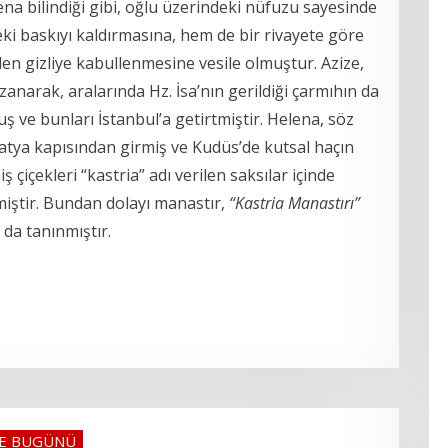
na bilindiği gibi, oğlu üzerindeki nüfuzu sayesinde
ki baskıyı kaldırmasına, hem de bir rivayete göre
iden gizliye kabullenmesine vesile olmuştur. Azize,
anarak, aralarında Hz. İsa’nın gerildiği çarmıhın da
ş ve bunları İstanbul’a getirtmiştir. Helena, söz
tya kapısından girmiş ve Kudüs’de kutsal haçın
içekleri “kastria” adı verilen saksılar içinde
miştir. Bundan dolayı manastır,
“Kastria Manastırı”
 da tanınmıştır.
VE BUGÜNÜ