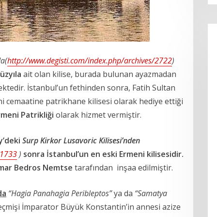
a(
http://www.degisti.com/index.php/archives/2722
)
yüzyıla
ait olan kilise, burada bulunan ayazmadan
ktedir. İstanbul’un fethinden sonra, Fatih Sultan
 cemaatine patrikhane kilisesi olarak hediye ettiği
meni Patrikliği
olarak hizmet vermiştir.
y’deki
Surp Kirkor Lusavoric Kilisesi’nden
/1733
)
sonra İstanbul’un en eski Ermeni kilisesidir.
mar Bedros Nemtse
tarafından inşaa edilmiştir.
da
“Hagia Panahagia Peribleptos”
ya da
“Samatya
geçmişi İmparator Büyük Konstantin’in annesi azize