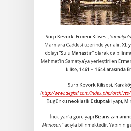
Surp Kevork Ermeni Kilisesi,
Samatya’d
Marmara Caddesi üzerinde yer alır.
XI. 
dolayı
“Sulu Manastır”
olarak da bilinme
Mehmet’in Samatya’ya yerleştirilen Ermeni
kilise,
1461 – 1644 arasında Er
Surp Kevork Kilisesi, Karakö
(
http://www.degisti.com/index.php/archives
Bugünkü
neoklasik üsluptaki
yapı,
Mi
İnciciyan’a göre yapı
Bizans zamanın
Manastırı”
adıyla bilinmektedir. Yapının 