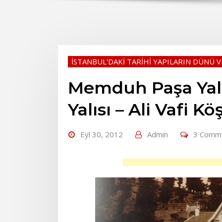
İSTANBUL'DAKİ TARİHİ YAPILARIN DÜNÜ 
Memduh Paşa Yalı
Yalısı – Ali Vafi K
Eyl 30, 2012
Admin
3 Comm