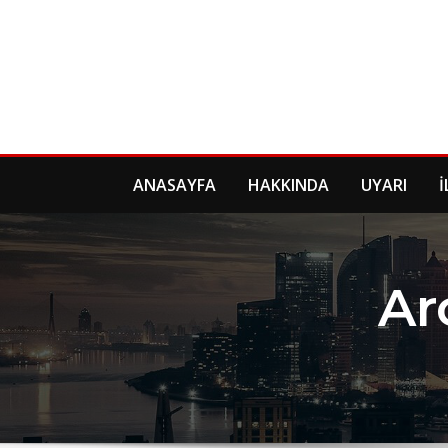
Skip
to
content
ANASAYFA
HAKKINDA
UYARI
İ
Ar