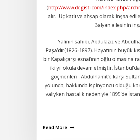
(
http://www.degisti.com/index.php/arch
alır. Üç katlı ve ahşap olarak inşaa edile
Balyan ailesinin inş
Yalının sahibi, Abdülaziz ve Abdülh
Paşa’dır
(1826-1897). Hayatının büyük kıs
bir Kapalıçarşı esnafının oğlu olmasına 
iki yıl okula devam etmiştir. İstanbul’d
göçmenleri , Abdülhamit’e karşı Sultan
yolunda, hakkında ispinyoncu olduğu kara
valiyken hastalık nedeniyle 1895’de İst
Read More