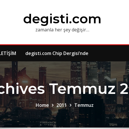
degisti.com
zamanla her şey değişir…
LETİŞİM
degisti.com Chip Dergisi’nde
chives Temmuz 2
Home
2011
Temmuz