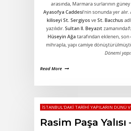
arasında, Marmara surlarının güney 
Ayasofya Caddesi
‘nin sonunda yer alır.
kiliseyi St. Sergiyos
ve
St. Bacchus
adl
yazılıdır.
Sultan II. Beyazıt
zamanında
1
Hüseyin Ağa
tarafından eklenen, son 
mihrapla, yapı camiye dönüştürülmüştü
Dönemi yapıs
Read More
İSTANBUL'DAKİ TARİHİ YAPILARIN DÜNÜ 
Rasim Paşa Yalısı 