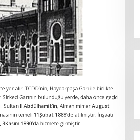
tte yer alır. TCDD’nin, Haydarpaşa Garı ile birlikte
r. Sirkeci Garının bulunduğu yerde, daha önce geçici
ı. Sultan
II.Abdülhamit’in
, Alman mimar
August
inasının temeli
11Şubat 1888’de
atılmıştır. İnşaatı
,
3Kasım 1890’da
hizmete girmiştir.