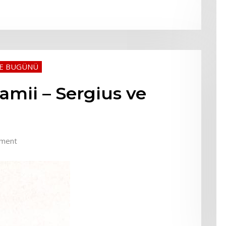
VE BUGÜNÜ
mii – Sergius ve
ment