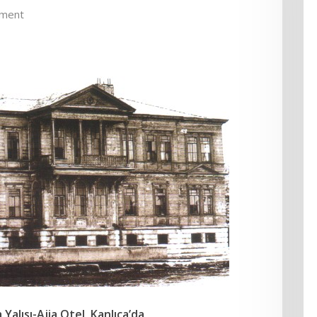
ment
Yalısı-Ajia Otel, Kanlıca’da,