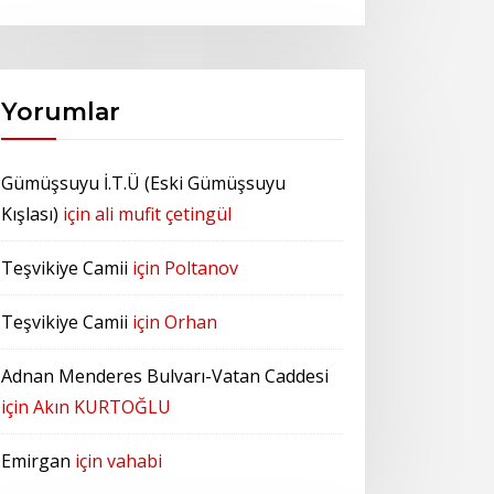
Yorumlar
Gümüşsuyu İ.T.Ü (Eski Gümüşsuyu
Kışlası)
için
ali mufit çetingül
Teşvikiye Camii
için
Poltanov
Teşvikiye Camii
için
Orhan
Adnan Menderes Bulvarı-Vatan Caddesi
için
Akın KURTOĞLU
Emirgan
için
vahabi