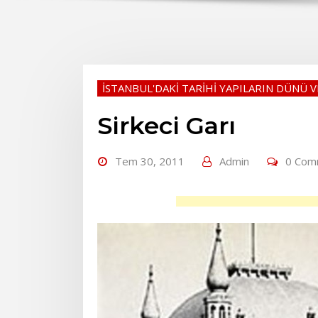
İSTANBUL'DAKİ TARİHİ YAPILARIN DÜNÜ 
Sirkeci Garı
Tem 30, 2011
Admin
0 Com