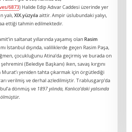
ives/6873
)
Halide Edip Adıvar Caddesi üzerinde yer
n yalı,
XIX.yüzyıla
aittir. Ampir üslubundaki yalıyı,
aa ettiği tahmin edilmektedir.
amit’in saltanat yıllarında yaşamış olan
Rasim
mı İstanbul dışında, valiliklerde geçen Rasim Paşa,
rağmen, çocukluğunu Atina’da geçirmiş ve burada on
a şehremini (Belediye Başkanı) iken, savaş kırgını
 Murat’ı yeniden tahta çıkarmak için örgütlediği
rı verilmiş ve derhal azledilmiştir. Trablusgarp’da
anbul’a dönmüş ve
1897 yılında, Kanlıca’daki yalısında
ölmüştür.