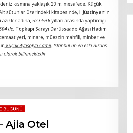
deniz kısmına yaklaşık 20 m. mesafede,
Küçük
 Alt sütunlar üzerindeki kitabesinde,
I. Jüstinyen’in
ı azizler adına,
527-536
yılları arasında yaptırdığı
504
’de,
Topkapı Sarayı
Darüssaade Ağası Hadım
cemaat yeri, minare, müezzin mahfili, minber ve
r.
Küçük Ayasofya Camii
, İstanbul`un en eski Bizans
ı olarak bilinmektedir.
VE BUGÜNÜ
– Ajia Otel