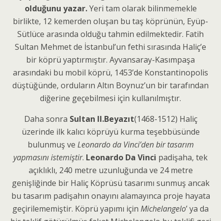
olduğunu yazar.
Yeri tam olarak bilinmemekle
birlikte, 12 kemerden oluşan bu taş köprünün, Eyüp-
Sütlüce arasında olduğu tahmin edilmektedir. Fatih
Sultan Mehmet de İstanbul’un fethi sırasında Haliç’e
bir köprü yaptırmıştır. Ayvansaray-Kasımpaşa
arasındaki bu mobil köprü, 1453’de Konstantinopolis
düştüğünde, orduların Altın Boynuz’un bir tarafından
diğerine geçebilmesi için kullanılmıştır.
Daha sonra
Sultan II.Beyazıt
(1468-1512) Haliç
üzerinde ilk kalıcı köprüyü kurma teşebbüsünde
bulunmuş ve
Leonardo da Vinci’den bir tasarım
yapmasını istemiştir
.
Leonardo Da Vinci
padişaha, tek
açıklıklı, 240 metre uzunluğunda ve 24 metre
genişliğinde bir Haliç Köprüsü tasarımı sunmuş ancak
bu tasarım padişahın onayını alamayınca proje hayata
geçirilememiştir. Köprü yapımı için
Michelangelo
’ ya da