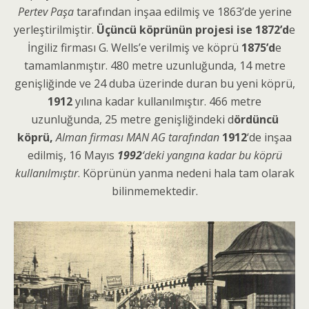
Pertev Paşa
tarafından inşaa edilmiş ve 1863’de yerine
yerleştirilmiştir.
Üçüncü köprünün projesi ise
1872’d
e
İngiliz firması G. Wells’e verilmiş ve köprü
1875’d
e
tamamlanmıştır. 480 metre uzunluğunda, 14 metre
genişliğinde ve 24 duba üzerinde duran bu yeni köprü,
1912
yılına kadar kullanılmıştır. 466 metre
uzunluğunda, 25 metre genişliğindeki d
ördüncü
köprü,
Alman firması MAN AG tarafından
1912
‘de inşaa
edilmiş, 16 Mayıs
1992
‘deki yangına kadar bu köprü
kullanılmıştır
. Köprünün yanma nedeni hala tam olarak
bilinmemektedir.