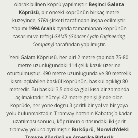
olarak bilinen köprü yapılmıştır.
Beşinci Galata
Köprüsü
, bir önceki köprünün birkaç metre
kuzeyinde,
STFA
şirketi tarafından inşaa edilmiştir.
Yapımı
1994 Aralık
ayında tamamlanan köprünün
tasarımı ve teftişi
GAMB (Göncer Ayalp Engineering
Company)
tarafından yapılmıştır.
Yeni Galata Köprüsü, her biri 2 metre çapında 75-80
metre uzunluğundaki 114 çelik kazık üzerine
oturtulmuştur. 490 metre uzunluğunda ve 80 metrelik
kısmı açılabilen baskül köprünün, baskül açıklığı 80
metredir. Bu baskül 3,5 dakika gibi kısa bir zamanda
açılmaktadır. Yüzeyi 42 metre genişliğinde olan
köprüde, her yöne doğru 3 şeritli bir yol ve bir yaya
yolu bulunmaktadır. Tramvay hattının Kabataş’a kadar
uzatılması sonucu, köprünün ortasındaki iki şerit
tramvay yoluna ayrılmıştır.
Bu köprü, Norwich’deki
Trowse Köprüsü ve Amerika Birleşik