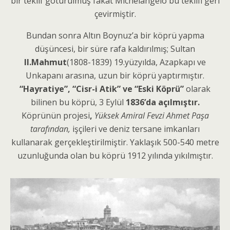
bir teklif götürülmüş fakat Michelangelo bu teklifi geri
çevirmiştir.
Bundan sonra Altın Boynuz’a bir köprü yapma
düşüncesi, bir süre rafa kaldırılmış; Sultan
II.Mahmut
(1808-1839) 19.yüzyılda, Azapkapı ve
Unkapanı arasına, uzun bir köprü yaptırmıştır.
“Hayratiye”, “Cisr-i Atik” ve “Eski Köprü”
olarak
bilinen bu köprü, 3 Eylül
1836’da açılmıştır.
Köprünün projesi
,
Yüksek Amiral Fevzi Ahmet Paşa
tarafından,
işçileri ve deniz tersane imkanları
kullanarak gerçekleştirilmiştir. Yaklaşık 500-540 metre
uzunluğunda olan bu köprü 1912 yılında yıkılmıştır.