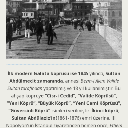
İlk modern Galata köprüsü ise
1845
yılında,
Sultan
Abdülmecit zamanında
, annesi
Bezm-i Alem Valide
Sultan tarafından
yaptırılmış ve 18 yıl kullanılmıştır. Bu
ahşap köprüy
e “Cisr-i Cedid”, “Valide Köprüsü”,
“Yeni Köprü”, “Büyük Köprü”, “Yeni Cami Köprüsü”,
“Güvercinli Köprü”
isimleri verilmiştir.
İkinci köprü,
Sultan Abdülaziz’in(
1861-1876) emri üzerine, III.
Napolyon’un İstanbul ziyaretinden hemen önce,
Ethem