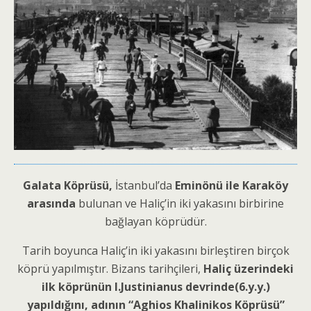
Galata Köprüsü,
İstanbul’da
Eminönü ile Karaköy
arasında
bulunan ve Haliç’in iki yakasını birbirine
bağlayan köprüdür.
Tarih boyunca Haliç’in iki yakasını birleştiren birçok
köprü yapılmıştır. Bizans tarihçileri,
Haliç üzerindeki
ilk köprü
nün
I.Justinianus devrinde(6.y.y.)
yapıldığını, adının “Aghios Khalinikos Köprüsü”