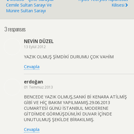
Cemile Sultan Sarayı Ve
Kilisesi
Münire Sultan Sarayı
3 responses
NEVİN DÜZEL
13 Eylül 2012
YAZIK OLMUŞ ŞİMDİKİ DURUMU ÇOK VAHİM
Cevapla
erdoğan
01 Temmuz 2013
BENCEDE YAZIK OLMUŞ,SANKİ Bİ KENARA ATİLMİŞ
GİBİ VE HİÇ BAKIM YAPILMAMIŞ.29.06.2013
CUMARTESİ GÜNÜ İSTANBUL MODERENE
GİTDİMDE GÖRMÜŞDÜM,İKİ DUVAR İÇİNDE
UNUTULMUŞ ŞEKİLDE BİRAKILMIŞ.
Cevapla