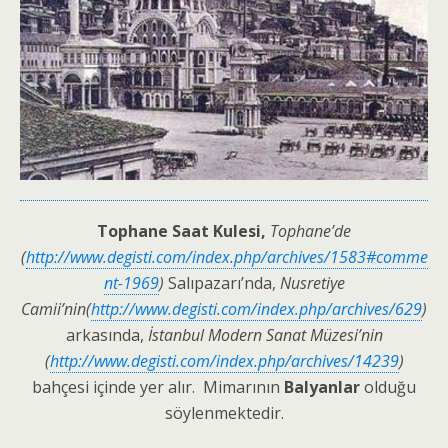
Tophane Saat Kulesi,
Tophane’de
(
http://www.degisti.com/index.php/archives/1583#comme
nt-1969
)
Salıpazarı’nda,
Nusretiye
Camii’nin(
http://www.degisti.com/index.php/archives/629
)
arkasında,
İstanbul Modern Sanat Müzesi’nin
(
http://www.degisti.com/index.php/archives/14239
)
bahçesi içinde yer alır. Mimarının
Balyanlar
olduğu
söylenmektedir.