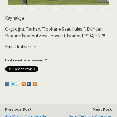
Kaynakça:
Okçuoğlu, Tarkan,”Tophane Saat Kulesi”, Dünden
Bugüne İstanbul Ansiklopedisi, İstanbul 1994, s.278
Emlakkulisi.com
Paylaşmak ister misiniz ?
Previous Post
Next Post
MSGSU - Çifte Saraylar -
Ayios Yeoryios Kiparissas