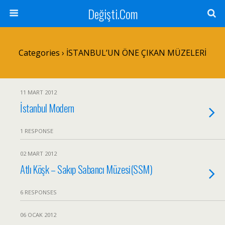
Değişti.Com
Categories ›
İSTANBUL’UN ÖNE ÇIKAN MÜZELERİ
11 MART 2012
İstanbul Modern
1 RESPONSE
02 MART 2012
Atlı Köşk – Sakıp Sabancı Müzesi(SSM)
6 RESPONSES
06 OCAK 2012