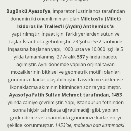
Bugünkü Ayasofya
, İmparator Iustinianos tarafından
dönemin iki önemli mimarı olan
Miletos’lu (Milet)
Isidoros ile Tralles’li (Aydın) Anthemios ‘a
yaptırılmıştır. İnşaat için, farklı yerlerden sütun ve
taşlar İstanbul’a getirilmiştir. 23 Şubat 532 tarihinde
inşaasına başlanan yapı, 1000 usta ve 10.000 işçi ile 5
yılda tamamlanmış, 27 Aralık
537
yılında ibadete
açılmıştır. Aynı dönemde yapılan orjinal tavan
mozaiklerinin bitkisel ve geometrik motifli olanları
günümüze kadar ulaşabilmiştir.Tasvirli mozaikler ise
ikonaklazma akımının bitiminden sonra yapılmıştır.
Ayasofya Fatih Sultan Mehmet tarafından,
1453
yılında camiye çevrilmiştir. Yapı, İstanbul’un fethinden
sonra hiçbir tahribata uğratılmadığı gibi, yapılan
güçlendirme ve onarımlarla günümüze kadar en iyi
şekilde korunmuştur.
1453’de, mabedin batı kısmındaki