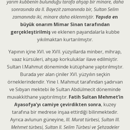
yarım kubbenin bulunduğu tarafa ahşap bir minare, daha
sonrasında da II. Bayezit zamanında bir, Sultan Selim
zamanında iki, minare daha eklenmiştir.
Yapıda e
n
büyük onarım Mimar Sinan tarafından
gerçekleştirilmiş
ve eklenen payandalarla kubbe
yıkılmaktan kurtarılmıştır.
Yapının içine XVI. ve XVII. yüzyıllarda minber, mihrap,
vaaz kürsüleri, ahşap korkuluklar ilave edilmiştir.
Sultan I.Mahmut döneminde kütüphane yaptırılmıştır.
Burada yer alan çiniler XVI. yüzyılın seçkin
örneklerindendir. Yine I. Mahmut tarafından şadırvan
ve Sıbyan mektebi ile Sultan Abdülmecit döneminde
muvakkithane yaptırılmıştır.
Fatih Sultan Mehmet’in
Ayasofya’yı camiye çevirdikten sonra
, kuzey
tarafına bir medrese inşaa ettirdiği bilinmektedir.
Ayrıca avlunun güneyine,
III. Murat türbesi, Sultan III.
Mehmet türbesi, Sultan II. Selim Türbesi ve Şehzadeler