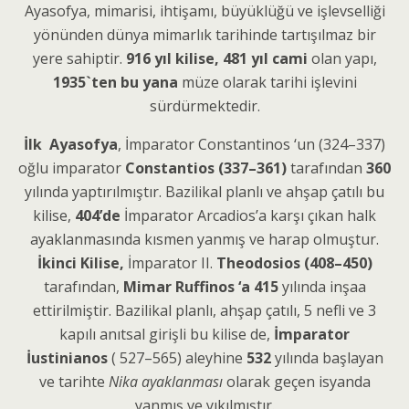
Ayasofya, mimarisi, ihtişamı, büyüklüğü ve işlevselliği
yönünden dünya mimarlık tarihinde tartışılmaz bir
yere sahiptir.
916 yıl kilise, 481 yıl cami
olan yapı,
1935`ten bu yana
müze olarak tarihi işlevini
sürdürmektedir.
İlk Ayasofya
, İmparator Constantinos ‘un (324–337)
oğlu imparator
Constantios (337–361)
tarafından
360
yılında yaptırılmıştır. Bazilikal planlı ve ahşap çatılı bu
kilise,
404’de
İmparator Arcadios’a karşı çıkan halk
ayaklanmasında kısmen yanmış ve harap olmuştur.
İkinci Kilise,
İmparator II.
Theodosios (408–450)
tarafından,
Mimar Ruffinos ‘a
415
yılında inşaa
ettirilmiştir. Bazilikal planlı, ahşap çatılı, 5 nefli ve 3
kapılı anıtsal girişli bu kilise de,
İmparator
İustinianos
( 527–565) aleyhine
532
yılında başlayan
ve tarihte
Nika ayaklanması
olarak geçen isyanda
yanmış ve yıkılmıştır.