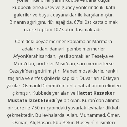
yönlerinde birer yarım kubbe ve daha küçük
kubbeciklerle,kuzey ve güney yönlerinde iki katlı
galeriler ve büyük dayanaklar ile karşılanmıştır.
Binanın ağırlığını, 40’ı aşağıda, 67’si üst katta olmak
üzere toplam 107 sütun taşımaktadır.
Camideki beyaz mermer kaplamalar Marmara
adalarından, damarlı pembe mermerler
AfyonKarahisar’dan, yeşil somakiler Teselya ve
Mora’dan, porfirler Mısır’dan, sarı mermerlerse
Cezayir’den getirilmiştir. Mabed mozaiklerle, renkli
taşlarla ve enfes çinilerle kaplıdır. Duvarları süsleyen
yazılar, Osmanlı Dönemi’nin ünlü hattatlarının elinden
çıkmıştır. Kubbede yer alan ve
Hattat Kazasker
Mustafa İzzet Efendi`ye
ait olan, Kuran`dan alınma
bir sure ile 7.50 m. çapındaki yuvarlak levhalar dikkati
çekmektedir. Bu levhalarda, Allah, Muhammed, Ömer,
Osman, Ali, Hasan, Ebu Bekir, Hüseyin`in isimleri