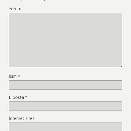
Yorum
İsim
*
E-posta
*
İnternet sitesi