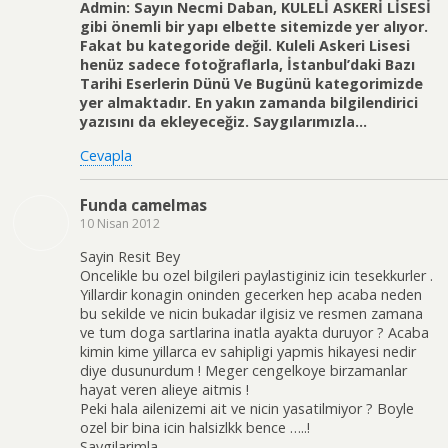
Admin: Sayın Necmi Daban, KULELİ ASKERİ LİSESİ
gibi önemli bir yapı elbette sitemizde yer alıyor.
Fakat bu kategoride değil. Kuleli Askeri Lisesi
henüz sadece fotoğraflarla, İstanbul’daki Bazı
Tarihi Eserlerin Dünü Ve Bugünü kategorimizde
yer almaktadır. En yakın zamanda bilgilendirici
yazısını da ekleyeceğiz. Saygılarımızla…
Cevapla
Funda camelmas
10 Nisan 2012
Sayin Resit Bey
Oncelikle bu ozel bilgileri paylastiginiz icin tesekkurler .
Yillardir konagin oninden gecerken hep acaba neden
bu sekilde ve nicin bukadar ilgisiz ve resmen zamana
ve tum doga sartlarina inatla ayakta duruyor ? Acaba
kimin kime yillarca ev sahipligi yapmis hikayesi nedir
diye dusunurdum ! Meger cengelkoye birzamanlar
hayat veren alieye aitmis !
Peki hala ailenizemi ait ve nicin yasatilmiyor ? Boyle
ozel bir bina icin halsizlkk bence …..!
Saygilarimla