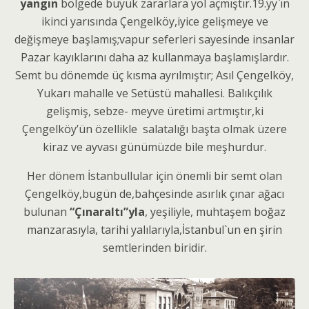
yangın
bölgede büyük zararlara yol açmıştır.19.yy`ın
ikinci yarısında Çengelköy,iyice gelişmeye ve
değişmeye başlamış;vapur seferleri sayesinde insanlar
Pazar kayıklarını daha az kullanmaya başlamışlardır.
Semt bu dönemde üç kısma ayrılmıştır; Asıl Çengelköy,
Yukarı mahalle ve Setüstü mahallesi. Balıkçılık
gelişmiş, sebze- meyve üretimi artmıştır,ki
Çengelköy’ün özellikle salatalığı başta olmak üzere
kiraz ve ayvası günümüzde bile meşhurdur.
Her dönem İstanbullular için önemli bir semt olan
Çengelköy,bugün de,bahçesinde asırlık çınar ağacı
bulunan
“Çınaraltı”yla
, yeşiliyle, muhtaşem boğaz
manzarasıyla, tarihi yalılarıyla,İstanbul`un en şirin
semtlerinden biridir.