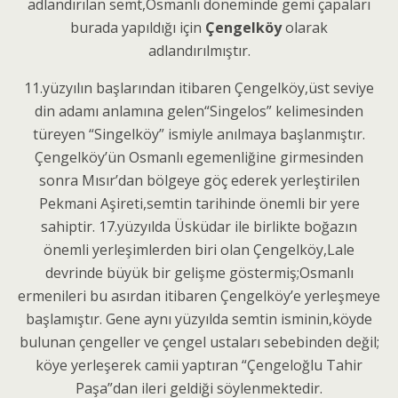
adlandırılan semt,Osmanlı döneminde gemi çapaları
burada yapıldığı için
Çengelköy
olarak
adlandırılmıştır.
11.yüzyılın başlarından itibaren Çengelköy,üst seviye
din adamı anlamına gelen“Singelos” kelimesinden
türeyen “Singelköy” ismiyle anılmaya başlanmıştır.
Çengelköy’ün Osmanlı egemenliğine girmesinden
sonra Mısır’dan bölgeye göç ederek yerleştirilen
Pekmani Aşireti,semtin tarihinde önemli bir yere
sahiptir. 17.yüzyılda Üsküdar ile birlikte boğazın
önemli yerleşimlerden biri olan Çengelköy,Lale
devrinde büyük bir gelişme göstermiş;Osmanlı
ermenileri bu asırdan itibaren Çengelköy’e yerleşmeye
başlamıştır. Gene aynı yüzyılda semtin isminin,köyde
bulunan çengeller ve çengel ustaları sebebinden değil;
köye yerleşerek camii yaptıran “Çengeloğlu Tahir
Paşa”dan ileri geldiği söylenmektedir.