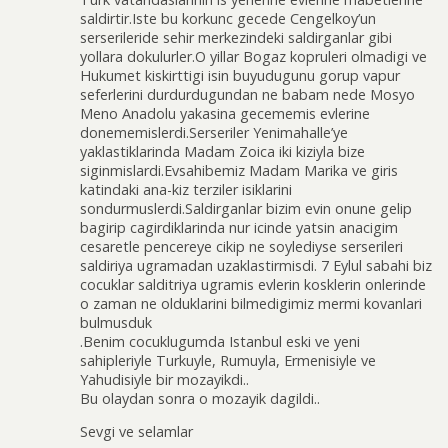
saldirtir.Iste bu korkunc gecede Cengelkoy’un
serserileride sehir merkezindeki saldirganlar gibi
yollara dokulurler.O yillar Bogaz kopruleri olmadigi ve
Hukumet kiskirttigi isin buyudugunu gorup vapur
seferlerini durdurdugundan ne babam nede Mosyo
Meno Anadolu yakasina gecememis evlerine
donememislerdi.Serseriler Yenimahalle’ye
yaklastiklarinda Madam Zoica iki kiziyla bize
siginmislardi.Evsahibemiz Madam Marika ve giris
katindaki ana-kiz terziler isiklarini
sondurmuslerdi.Saldirganlar bizim evin onune gelip
bagirip cagirdiklarinda nur icinde yatsin anacigim
cesaretle pencereye cikip ne soylediyse serserileri
saldiriya ugramadan uzaklastirmisdi. 7 Eylul sabahi biz
cocuklar salditriya ugramis evlerin kosklerin onlerinde
o zaman ne olduklarini bilmedigimiz mermi kovanlari
bulmusduk
.Benim cocuklugumda Istanbul eski ve yeni
sahipleriyle Turkuyle, Rumuyla, Ermenisiyle ve
Yahudisiyle bir mozayikdi..
Bu olaydan sonra o mozayik dagildi..
Sevgi ve selamlar