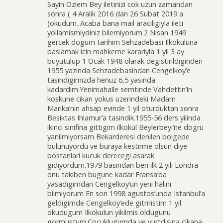
Sayin Ozlem Bey iletinizi cok uzun zamandan
sonra ( 4 Aralik 2016 dan 26 Subat 2019 a
)okudum. Acaba bana mail araciligiyla ileti
yollamismiydiniz bilemiyorum.2 Nisan 1949
gercek dogum tarihim Sehzadebasi Ilkokuluna
baslamak icin mahkeme karariyla 1 yil 3 ay
buyutulup 1 Ocak 1948 olarak degistirildiginden
1955 yazinda Sehzadebasindan Cengelkoy’e
tasindigimizda henuz 6,5 yasinda
kadardim.Yenimahalle semtinde Vahdettin’in
koskune cikan yokus uzerindeki Madam
Marika’nin ahsap evinde 1 yil oturduktan sonra
Besiktas Ihlamur’a tasindik.1955-56 ders yilinda
ikinci sinifina gittigim ilkokul Beylerbeyi’ne dogru
yanilmiyorsam Bekarderesi denilen bolgede
bulunuyordu ve buraya kestirme olsun diye
bostanlari kucuk derecegi asarak
gidiyordum.1979 basindan beri ilk 2 yili Londra
onu takiben bugune kadar Fransa’da
yasadigimdan Cengelkoy’un yeni halini
bilmiyorum En son 1998 agustos’unda Istanbul’a
geldigimde Cengelkoy’ede gitmistim 1 yil
okudugum Ilkokulun yikilmis oldugunu
gormustum.Cocuklugumda ve yurtdisina cikana