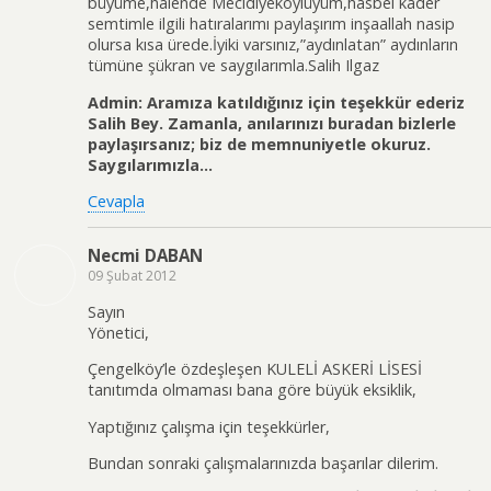
büyüme,halende Mecidiyeköylüyüm,hasbel kader
semtimle ilgili hatıralarımı paylaşırım inşaallah nasip
olursa kısa ürede.İyiki varsınız,”aydınlatan” aydınların
tümüne şükran ve saygılarımla.Salih Ilgaz
Admin: Aramıza katıldığınız için teşekkür ederiz
Salih Bey. Zamanla, anılarınızı buradan bizlerle
paylaşırsanız; biz de memnuniyetle okuruz.
Saygılarımızla…
Cevapla
Necmi DABAN
09 Şubat 2012
Sayın
Yönetici,
Çengelköy’le özdeşleşen KULELİ ASKERİ LİSESİ
tanıtımda olmaması bana göre büyük eksiklik,
Yaptığınız çalışma için teşekkürler,
Bundan sonraki çalışmalarınızda başarılar dilerim.