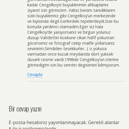
kadar Cengelkoy’e buyuklerimin ahbaplarini
ziyaret icin gitmistim .Yalniz benim tanidiklarim
sizin buyukleriniz gibi Cengelkoy’un merkezinde
ve kiyisinda degil icerlerdeki tepelerdeydi.Size bu
konuda yardimci olamadim.Eger siz hala
Cengelkoy’de yasiyorsaniz ve birgun yolunuz
dusup Vahdettin koskune cikan hafif yokustan
gecerseniz ve fotograf cekip mail’le yollarsaniz
sevinirim.Simdiden tesekkurler.. ( o yokusa
varmadan once kucuk meydanda dort yuksek
duvarli cesme vardi.1998de Cengelkoy’un iclerine
gitmedigim icin bu semtin degisimini bilmiyorum.
Cevapla
Bir cevap yazın
E-posta hesabınız yayımlanmayacak.
Gerekli alanlar
*
ile işaretlenmişlerdir