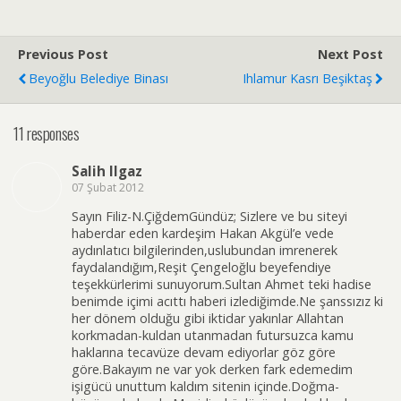
Previous Post
Next Post
Beyoğlu Belediye Binası
Ihlamur Kasrı Beşiktaş
11 responses
Salih Ilgaz
07 Şubat 2012
Sayın Filiz-N.ÇiğdemGündüz; Sizlere ve bu siteyi
haberdar eden kardeşim Hakan Akgül’e vede
aydınlatıcı bilgilerinden,uslubundan imrenerek
faydalandığım,Reşit Çengeloğlu beyefendiye
teşekkürlerimi sunuyorum.Sultan Ahmet teki hadise
benimde içimi acıttı haberi izlediğimde.Ne şanssızız ki
her dönem olduğu gibi iktidar yakınlar Allahtan
korkmadan-kuldan utanmadan futursuzca kamu
haklarına tecavüze devam ediyorlar göz göre
göre.Bakayım ne var yok derken fark edemedim
işigücü unuttum kaldım sitenin içinde.Doğma-