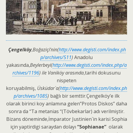
Çengelköy
,
Boğaziçi’nin(
http://www.degisti.com/index.ph
p/archives/511
)
Anadolu
yakasında,
Beylerbeyi(
http://www.degisti.com/index.php/a
rchives/1196
) ile Vaniköy arasında
,tarihi dokusunu
nispeten
koruyabilmiş,
Üsküdar`a(
http://www.degisti.com/index.ph
p/archives/1085
)
bağlı bir semttir.Çengelköy’e ilk
olarak birinci koy anlamına gelen”Protos Diskos” daha
sonra da “Ta metanias “(Tövbekarlar) adı verilmiştir.
Bizans döneminde,İmparator Justinien`in karisi Sophia
için yaptirdigi saraydan dolayı
“Sophianae”
olarak