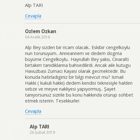
Alp TARI
Cevapla
Ozlem Ozkan
04 Aralık 2016
Alp Bey sizden bir ricam olacak.. Eskibir cengelkoylu
nun torunuyum.. Anneannem ve dedem dogma
büyüme Cengelkoylu.. Hayrullah Bey yalısı, Cinaralti
birtakım tanıdıklarına bahsedilirdi. Ancak aile kutugu
Havuzbasi Zurnaci Kayasi olarak gecmektedir. Bu
konuda hatirladiginiz bir bilgi mevcut mu? Ismail
Hakki ( kukuli hakki) dedem kendisi teknesiyle halden
sebze ve meyve nakliyesi yapıyormuş.. Şayet
tanıyorsunuz sizinle bu konu hakkında oturup sohbet
etmek isterim. Tesekkurler.
Cevapla
Alp TARI
26 Şubat 2019