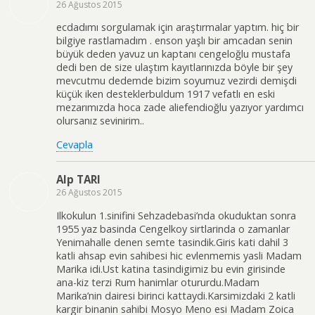
26 Ağustos 2015
ecdadımı sorgulamak için araştırmalar yaptım. hiç bir
bilgiye rastlamadım . enson yaşlı bir amcadan senin
büyük deden yavuz un kaptanı cengeloğlu mustafa
dedi ben de size ulaştım kayıtlarınızda böyle bir şey
mevcutmu dedemde bizim soyumuz vezirdi demişdi
küçük iken desteklerbuldum 1917 vefatlı en eski
mezarımızda hoca zade aliefendioğlu yazıyor yardımcı
olursanız sevinirim..
Cevapla
Alp TARI
26 Ağustos 2015
Ilkokulun 1.sinifini Sehzadebasi’nda okuduktan sonra
1955 yaz basinda Cengelkoy sirtlarinda o zamanlar
Yenimahalle denen semte tasindik.Giris kati dahil 3
katli ahsap evin sahibesi hic evlenmemis yasli Madam
Marika idi.Ust katina tasindigimiz bu evin girisinde
ana-kiz terzi Rum hanimlar otururdu.Madam
Marika’nin dairesi birinci kattaydi.Karsimizdaki 2 katli
kargir binanin sahibi Mosyo Meno esi Madam Zoica