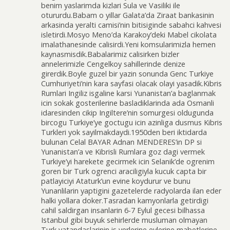
benim yaslarimda kizlari Sula ve Vasiliki ile
otururdu.Babam o yillar Galata’da Ziraat bankasinin
arkasinda yeralti camisi’nin bitisiginde sabahci kahvesi
isletirdi.Mosyo Meno’da Karakoy’deki Mabel cikolata
imalathanesinde calisirdi.Yeni komsularimizla hemen
kaynasmisdik.Babalarimiz calisirken bizler
annelerimizle Cengelkoy sahillerinde denize
girerdik.Boyle guzel bir yazin sonunda Genc Turkiye
Cumhuriyeti’nin kara sayfasi olacak olayi yasadik.Kibris
Rumlari Ingiliz isgaline karsi Yunanistan’a baglanmak
icin sokak gosterilerine basladiklarinda ada Osmanli
idaresinden cikip Ingiltere’nin somurgesi oldugunda
bircogu Turkiye’ye goctugu icin azinliga dusmus Kibris
Turkleri yok sayilmakdaydi.1950den beri iktidarda
bulunan Celal BAYAR Adnan MENDERES’in DP si
Yunanistan’a ve Kibrisli Rumlara goz dagi vermek
Turkiye’yi harekete gecirmek icin Selanik’de ogrenim
goren bir Turk ogrenci araciligiyla kucuk capta bir
patlayiciyi Ataturk’un evine koydurur ve bunu
Yunanlilarin yaptigini gazetelerde radyolarda ilan eder
halki yollara doker.Tasradan kamyonlarla getirdigi
cahil saldirgan insanlarin 6-7 Eylul gecesi bilhassa
Istanbul gibi buyuk sehirlerde musluman olmayan
Turk vatandaslarinin is yerlerine evlerine mabetlerine