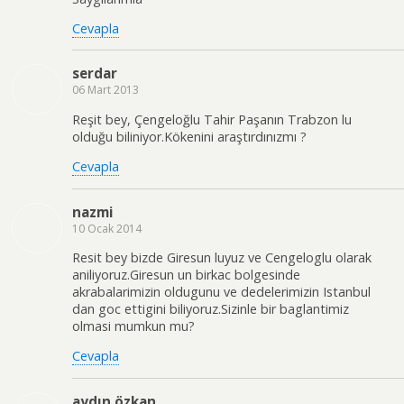
Cevapla
serdar
06 Mart 2013
Reşit bey, Çengeloğlu Tahir Paşanın Trabzon lu
olduğu biliniyor.Kökenini araştırdınızmı ?
Cevapla
nazmi
10 Ocak 2014
Resit bey bizde Giresun luyuz ve Cengeloglu olarak
aniliyoruz.Giresun un birkac bolgesinde
akrabalarimizin oldugunu ve dedelerimizin Istanbul
dan goc ettigini biliyoruz.Sizinle bir baglantimiz
olmasi mumkun mu?
Cevapla
aydın özkan