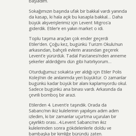
başladım.
Sokağımızın başında ufak bir bakkal vardı yanında
da kasap, ki hala açık bu kasapla bakkal… Daha
büyük alışverişlerimiz için Levent Migros’a
giderdik. Etiler’e en yakın market o idi.
Toplu taşıma araçları çok ender geçerdi
Etiler’den. Çoğu kez, bugünkü Turizm Okulu’nun
arkasından, bahçeli evlerin arasından geçerek
Levent’e yürürdük. Tadal Pastanesi’nden anneme
şekerler aldırdığımı dün gibi hatırlıyorum…
Oturduğumuz sokakta yer aldığı için Etiler Polis
Koleji’nin de anılarımda yeri büyüktür. O zamanlar
bugünkü kadar büyük bir alanı kaplamıyordu okul.
Sadece bugünkü ana binası vardı. Arkasında da
çevrili bomboş bir arazi.
Etilerden 4. Levent’e taşındık. Orada da
Sabancı’nın ikiz kulelerinin yapılışını adım adım
izledim, ki bir zamanlar uçurtma uçurulan bir
çayırlıktı orası…4.Levent Sabancı’nın ikiz
kulelerinden sonra gökdelenlerle doldu ve
bambaşka bir kimliğe büründü zaten.