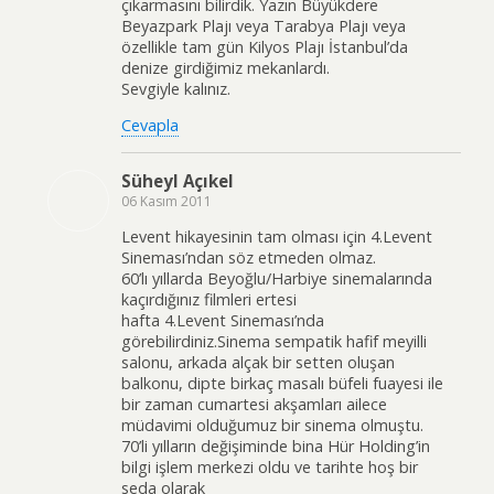
çıkarmasını bilirdik. Yazın Büyükdere
Beyazpark Plajı veya Tarabya Plajı veya
özellikle tam gün Kilyos Plajı İstanbul’da
denize girdiğimiz mekanlardı.
Sevgiyle kalınız.
Cevapla
Süheyl Açıkel
06 Kasım 2011
Levent hikayesinin tam olması için 4.Levent
Sineması’ndan söz etmeden olmaz.
60’lı yıllarda Beyoğlu/Harbiye sinemalarında
kaçırdığınız filmleri ertesi
hafta 4.Levent Sineması’nda
görebilirdiniz.Sinema sempatik hafif meyilli
salonu, arkada alçak bir setten oluşan
balkonu, dipte birkaç masalı büfeli fuayesi ile
bir zaman cumartesi akşamları ailece
müdavimi olduğumuz bir sinema olmuştu.
70’li yılların değişiminde bina Hür Holding’in
bilgi işlem merkezi oldu ve tarihte hoş bir
seda olarak