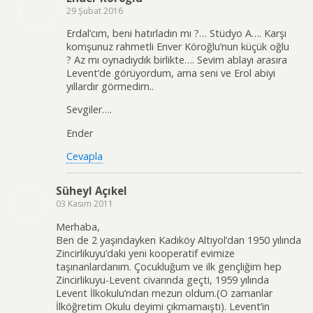
29 Şubat 2016
Erdal’cım, beni hatırladın mı ?… Stüdyo A…. Karşı
komşunuz rahmetli Enver Köroğlu’nun küçük oğlu
? Az mı oynadıydık birlikte…. Sevim ablayı arasıra
Levent’de görüyordum, ama seni ve Erol abiyi
yıllardır görmedim..
Sevgiler….
Ender
Cevapla
Süheyl Açıkel
03 Kasım 2011
Merhaba,
Ben de 2 yaşındayken Kadıköy Altıyol’dan 1950 yılında
Zincirlikuyu’daki yeni kooperatif evimize
taşınanlardanım. Çocukluğum ve ilk gençliğim hep
Zincirlikuyu-Levent civarında geçti, 1959 yılında
Levent İlkokulu’ndan mezun oldum.(O zamanlar
İlköğretim Okulu deyimi çıkmamaıştı). Levent’in