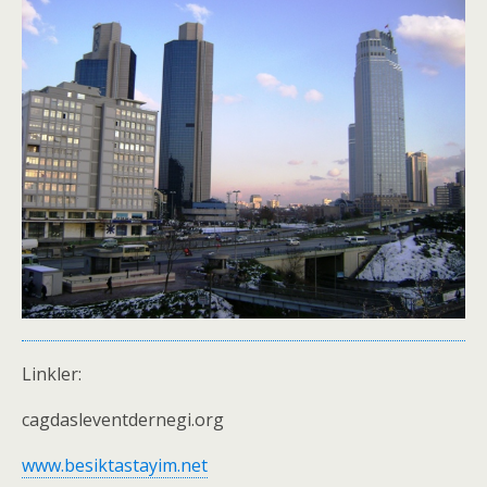
Linkler:
cagdasleventdernegi.org
www.besiktastayim.net