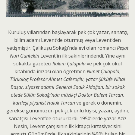
Kuruluş yıllarından başlayarak pek çok yazar, sanatçı,
bilim adamı Levent’de oturmuş veya Levent’den
yetişmiştir. Çalıkuşu Sokağı’nda evi olan romancı
Reşat
Nuri Güntekin
Levent’in ilk sakinlerindendi. Yine aynı
sokakta gazeteci
Rakım Çalapala
ve pek çok okul
kitabında imzası olan öğretmen
Nimet Çalapala
,
Türkolog Profesör Ahmet Caferoğlu
,
yazar Şükûfe Nihal
Başar, siyaset adamı General Sadık Aldoğan, bir sokak
ötede Sülün Sokağı’nda müzikçi Doktor Bülent Tarcan,
kardeşi piyanist Haluk Tarcan
ve gerek o dönemin,
gerekse günümüzün pek çok ünlü kişisi, yazarı, aydını,
sanatçısı Levent’de otururlardı. 1950’lerde yazar Aziz
Nesin, Levent çarşısının ilk kitapçı kırtasiyecisini
açmıştı. Günümüzde, ilk sakinlerinin %90’ı bulan bir