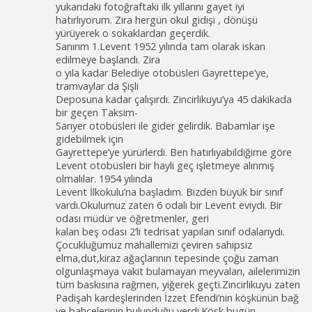
yukarıdaki fotoğraftaki ilk yıllarını gayet iyi
hatırlıyorum. Zira hergün okul gidişi , dönüşü
yürüyerek o sokaklardan geçerdik.
Sanırım 1.Levent 1952 yılında tam olarak iskan
edilmeye başlandı. Zira
o yıla kadar Belediye otobüsleri Gayrettepe’ye,
tramvaylar da Şişli
Deposuna kadar çalışırdı. Zincirlikuyu’ya 45 dakikada
bir geçen Taksim-
Sarıyer otobüsleri ile gider gelirdik. Babamlar işe
gidebilmek için
Gayrettepe’ye yürürlerdi. Ben hatırlıyabildiğime göre
Levent otobüsleri bir hayli geç işletmeye alınmış
olmalılar. 1954 yılında
Levent İlkokulu’na başladım. Bizden büyük bir sınıf
vardı.Okulumuz zaten 6 odalı bir Levent eviydi. Bir
odası müdür ve öğretmenler, geri
kalan beş odası 2’li tedrisat yapılan sınıf odalarıydı.
Çocukluğumuz mahallemizi çeviren sahipsiz
elma,dut,kiraz ağaçlarının tepesinde çoğu zaman
olgunlaşmaya vakit bulamayan meyvaları, ailelerimizin
tüm baskısına rağmen, yiğerek geçti.Zincirlikuyu zaten
Padişah kardeşlerinden İzzet Efendi’nin köşkünün bağ
ve bahçelerinin bulunduğu yerdi.Köşk bugün