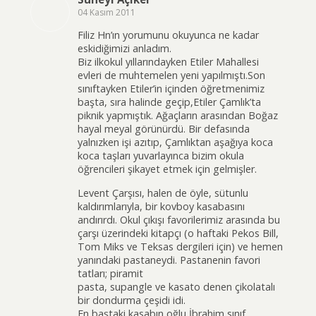
04 Kasım 2011
Filiz Hn’ın yorumunu okuyunca ne kadar
eskidiğimizi anladım.
Biz ilkokul yıllarındayken Etiler Mahallesi
evleri de muhtemelen yeni yapılmıştı.Son
sınıftayken Etiler’in içinden öğretmenimiz
başta, sıra halinde geçip,Etiler Çamlık’ta
piknik yapmıştık. Ağaçların arasından Boğaz
hayal meyal görünürdü. Bir defasında
yalnızken işi azıtıp, Çamlıktan aşağıya koca
koca taşları yuvarlayınca bizim okula
öğrencileri şikayet etmek için gelmişler.
Levent Çarşısı, halen de öyle, sütunlu
kaldırımlarıyla, bir kovboy kasabasını
andırırdı. Okul çıkışı favorilerimiz arasında bu
çarşı üzerindeki kitapçı (o haftaki Pekos Bill,
Tom Miks ve Teksas dergileri için) ve hemen
yanındaki pastaneydi. Pastanenin favori
tatları; piramit
pasta, supangle ve kasato denen çikolatalı
bir dondurma çeşidi idi.
En baştaki kasabın oğlu İbrahim sınıf