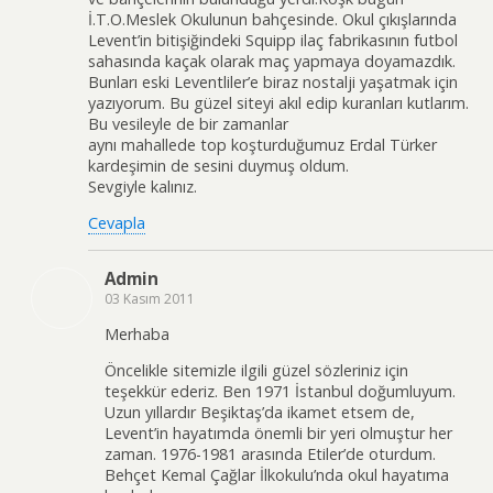
İ.T.O.Meslek Okulunun bahçesinde. Okul çıkışlarında
Levent’in bitişiğindeki Squipp ilaç fabrikasının futbol
sahasında kaçak olarak maç yapmaya doyamazdık.
Bunları eski Leventliler’e biraz nostalji yaşatmak için
yazıyorum. Bu güzel siteyi akıl edip kuranları kutlarım.
Bu vesileyle de bir zamanlar
aynı mahallede top koşturduğumuz Erdal Türker
kardeşimin de sesini duymuş oldum.
Sevgiyle kalınız.
Cevapla
Admin
03 Kasım 2011
Merhaba
Öncelikle sitemizle ilgili güzel sözleriniz için
teşekkür ederiz. Ben 1971 İstanbul doğumluyum.
Uzun yıllardır Beşiktaş’da ikamet etsem de,
Levent’in hayatımda önemli bir yeri olmuştur her
zaman. 1976-1981 arasında Etiler’de oturdum.
Behçet Kemal Çağlar İlkokulu’nda okul hayatıma