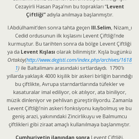
Cezayirli Hasan Paşa’nın bu toprakları “
Levent
Çiftliği”
adıyla anılmaya başlanmıştır.
I.Abdülhamit’den sonra tahta geçen
III.Selim
, Nizam_ı
Cedid ordusunun ilk kışlasını Levent Çiftliği’nde
kurmuştur. Bu tarihten sonra da bölge Levent Çiftliği
ya da
Levent Kışlası
olarak bilinmiştir. Kışla bugünkü
Ortaköy(
http://www.degisti.com/index.php/archives/1618
1
)
ile Baltalimanı arasındaki sırtlardaydı. 1790’lı
yıllarda yaklaşık 4000 kişilik bir askeri birliğin barındığı
bu çiftlikte, Avrupa starndartlarında tüfekler ve
kasaturalar imal ediliyor, ok atılıyor, ata biniliyor,
müzik dinleniyor ve pehlivan güreştiriliyordu. Zamanla
Levent Çiftliği’nin askeri fonksiyonu kaybolmuş ve bu
geniş arazi, yakınındaki Zincirlikuyu ve Balmumcu
çiftlikleri gibi ziraat amaçlı kullanılmaya başlanmıştır.
Cumhuriyetin ilanından sonra
Levent Çiftliği,