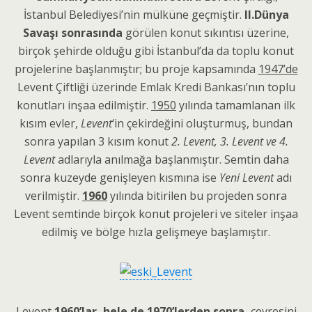
İstanbul Belediyesi’nin mülküne geçmiştir.
II.Dünya
Savaşı sonrasında
görülen konut sıkıntısı üzerine,
birçok şehirde olduğu gibi İstanbul’da da toplu konut
projelerine başlanmıştır; bu proje kapsamında
1947’de
Levent Çiftliği üzerinde Emlak Kredi Bankası’nın toplu
konutları inşaa edilmiştir.
1950
yılında tamamlanan ilk
kısım evler,
Levent
‘in çekirdeğini oluşturmuş, bundan
sonra yapılan 3 kısım konut
2. Levent, 3. Levent ve 4.
Levent
adlarıyla anılmağa başlanmıştır. Semtin daha
sonra kuzeyde genişleyen kısmına ise
Yeni Levent
adı
verilmiştir.
1960
yılında bitirilen bu projeden sonra
Levent semtinde birçok konut projeleri ve siteler inşaa
edilmiş ve bölge hızla gelişmeye başlamıştır.
Levent
1960’lar, hele de 1970’lerden sonra,
çevresini