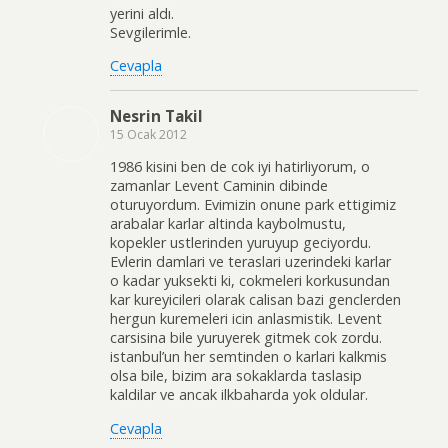
yerini aldı.
Sevgilerimle.
Cevapla
Nesrin Takil
15 Ocak 2012
1986 kisini ben de cok iyi hatirliyorum, o
zamanlar Levent Caminin dibinde
oturuyordum. Evimizin onune park ettigimiz
arabalar karlar altinda kaybolmustu,
kopekler ustlerinden yuruyup geciyordu.
Evlerin damlari ve teraslari uzerindeki karlar
o kadar yuksekti ki, cokmeleri korkusundan
kar kureyicileri olarak calisan bazi genclerden
hergun kuremeleri icin anlasmistik. Levent
carsisina bile yuruyerek gitmek cok zordu.
istanbul’un her semtinden o karlari kalkmis
olsa bile, bizim ara sokaklarda taslasip
kaldilar ve ancak ilkbaharda yok oldular.
Cevapla