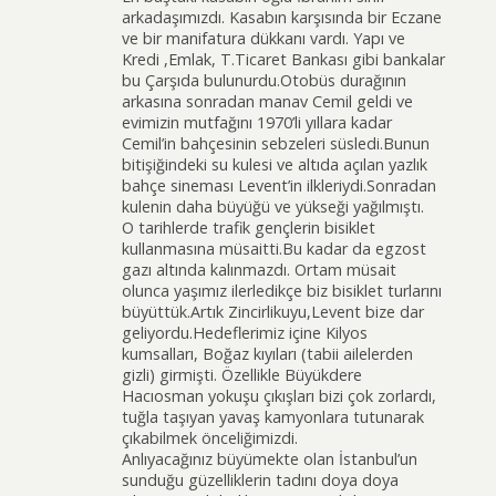
arkadaşımızdı. Kasabın karşısında bir Eczane
ve bir manifatura dükkanı vardı. Yapı ve
Kredi ,Emlak, T.Ticaret Bankası gibi bankalar
bu Çarşıda bulunurdu.Otobüs durağının
arkasına sonradan manav Cemil geldi ve
evimizin mutfağını 1970’li yıllara kadar
Cemil’in bahçesinin sebzeleri süsledi.Bunun
bitişiğindeki su kulesi ve altıda açılan yazlık
bahçe sineması Levent’in ilkleriydi.Sonradan
kulenin daha büyüğü ve yükseği yağılmıştı.
O tarihlerde trafik gençlerin bisiklet
kullanmasına müsaitti.Bu kadar da egzost
gazı altında kalınmazdı. Ortam müsait
olunca yaşımız ilerledikçe biz bisiklet turlarını
büyüttük.Artık Zincirlikuyu,Levent bize dar
geliyordu.Hedeflerimiz içine Kilyos
kumsalları, Boğaz kıyıları (tabii ailelerden
gizli) girmişti. Özellikle Büyükdere
Hacıosman yokuşu çıkışları bizi çok zorlardı,
tuğla taşıyan yavaş kamyonlara tutunarak
çıkabilmek önceliğimizdi.
Anlıyacağınız büyümekte olan İstanbul’un
sunduğu güzelliklerin tadını doya doya