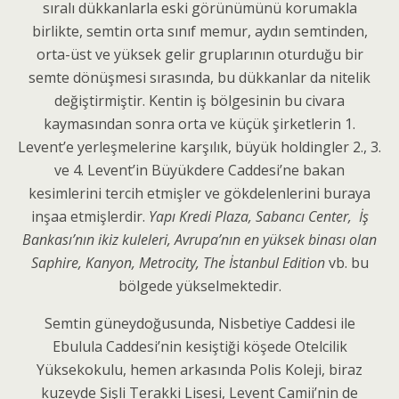
sıralı dükkanlarla eski görünümünü korumakla
birlikte, semtin orta sınıf memur, aydın semtinden,
orta-üst ve yüksek gelir gruplarının oturduğu bir
semte dönüşmesi sırasında, bu dükkanlar da nitelik
değiştirmiştir. Kentin iş bölgesinin bu civara
kaymasından sonra orta ve küçük şirketlerin 1.
Levent’e yerleşmelerine karşılık, büyük holdingler 2., 3.
ve 4. Levent’in Büyükdere Caddesi’ne bakan
kesimlerini tercih etmişler ve gökdelenlerini buraya
inşaa etmişlerdir.
Yapı Kredi Plaza, Sabancı Center, İş
Bankası’nın ikiz kuleleri, Avrupa’nın en yüksek binası olan
Saphire, Kanyon,
Metrocity, The İstanbul Edition
vb. bu
bölgede yükselmektedir.
Semtin güneydoğusunda, Nisbetiye Caddesi ile
Ebulula Caddesi’nin kesiştiği köşede Otelcilik
Yüksekokulu, hemen arkasında Polis Koleji, biraz
kuzeyde Şişli Terakki Lisesi, Levent Camii’nin de