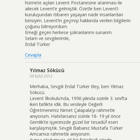
hizmete açılan Levent Postanesine atanması ile
ailecek Levent’e gelmiştik. Özetle ben Levent’i
kuruluşundan itibaren yaşayan nadir insanlardan
birisiyim. Levent’in geçmişi hakkında verilen bilgilerin
çoğunu bilmiyordum.
Emeği geçen herkese şükranlarımı sunarım.
Selam ve sevgilerimle,
Erdal Türker
Cevapla
Yılmaz Sökücü
09 Eylül 2012
Merhaba, Sevgili Erdal Türker Bey, ben Yılmaz
Sökücü.
Levent İlkokulu’nda, 1956 yılında sizinle 3. sınıfta
iken birlikte idik. Bu vesileyle Değerli
Öğretmenimiz Nimet Çalapala’yı rahmetle
anıyorum. Hatırlarsanız sizinle 18- 19 yıl önce
Gemlik’te işyerinizde güzel bir tesadüf eseri
karşılaşmıştık. Sevgili Babanız Mustafa Türker
Amcamızı rahmetle anıyorum.
Ayrıca okulumuza ait bir fotoğrafı sitede