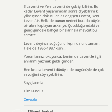
3.Levent’i ve Yeni Levent’i de çok iyi bilirim. Bu
kadar Levent yaşamımdan sonra diyebilirim ki,
yıllar içinde dokusu en az değişen Levent, Yeni
Levent’tir. Belki de bunun nedeni burada büyük
bir alanı kaplayan askeriye. Çocukluğumdaki ve
gençliğimdeki bahçeli binalar hala mevcut bu
semtte.
Levent deyince soğuğunu, kışını da unutamam.
Hele de 1986-1987 kışını…
Yorumlarınızı okuyunca, benim de Levent’le ilgili
anılarımı yazmak geldi içimden.
Ben kısaca Levent’i dünüyle de bugünüyle de çok
sevdiğimi söyleyebilirim.
Saygılarımla
Filiz Gündüz
Cevapla
Süheyl Açıkel