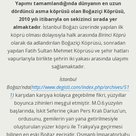
Yapımı tamamlandığında dünyanın en uzun
dördüncü asma köprüsü olan Boğaziçi Köprüsü,
2010 yılı itibarıyla on sekizinci sırada yer
almaktadır
. İstanbul Boğazı üzerinde yapılan ilk
köprü olması dolayısıyla halk arasında
Birinci Köprü
olarak da adlandırılan Boğaziçi Köprüsü, sonradan
yapılan Fatih Sultan Mehmet Köprüsü ve şehir hatları
vapurlarıyla birlikte şehrin iki yakası arasında ulaşımı
sağlamaktadır.
İstanbul
Boğazı’nda(
http://www.degisti.com/index.php/archives/51
1
)
karşıdan karşıya kolayca geçebilme fikri, yüzyıllar
boyunca zihinleri meşgul etmiştir. M.Ö.6.yüzyılın
başlarında, İskit Seferine çıkan Pers Kralı Darius’un,
ordusunu, gemilerin yan yana getirilmesiyle
oluşturulan yüzer köprü ile Trakya’ya geçirmesi
bilinen en eski Boğaz geçişidir. Osmanlı İmparatorluğu