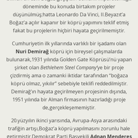
döneminde bu konuda birtakım projeler
düşünülmüş;hatta Leonardo Da Vinci, II.Beyazıt’a
Boğaz’a açılır kapanır bir köprü yapımını teklif etmiş
fakat bu projelerin hiçbiri hayata geçirilmemiştir.
Cumhuriyetin ilk yıllarında varlıklı bir işadamı olan
Nuri Demirağ
köprü için bireysel çalışmalarda
bulunarak,1931 yılında Golden Gate Köprüsü’nü yapan
şirket olan
Bethlehem Steel Company’
ye bir proje
çizdirmiş ama o zamanki iktidar tarafından “boğaza
köprü olmaz, yıkılır” sebebiyle teklifi reddedilmiştir.
Demirağ’ın hayata geçirilmeyen projesinin dışında,
1951 yılında bir Alman firmasının hazırladığı proje
de,gerçekleşememiştir.
20.yüzyılın ikinci yarısında, Avrupa-Asya arasındaki
trafiğin artışı,Boğaz’a köprü yapılmasını zorunlu hale
getirmiştir.Demokrat Parti Başvekili
Adnan Menderes