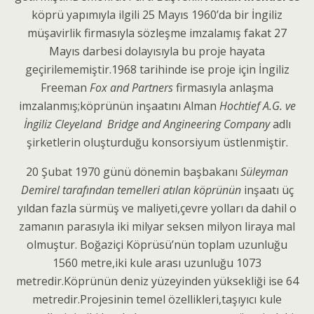
köprü yapımıyla ilgili 25 Mayıs 1960’da bir İngiliz
müşavirlik firmasıyla sözleşme imzalamış fakat 27
Mayıs darbesi dolayısıyla bu proje hayata
geçirilememiştir.1968 tarihinde ise proje için İngiliz
Freeman
Fox and Partners
firmasıyla anlaşma
imzalanmış;köprünün inşaatını Alman
Hochtief A.G. ve
İngiliz Cleyeland Bridge and Angineering Company
adlı
şirketlerin oluşturduğu konsorsiyum üstlenmiştir.
20 Şubat 1970 günü dönemin başbakanı
Süleyman
Demirel tarafından temelleri atılan köprünün
inşaatı üç
yıldan fazla sürmüş ve maliyeti,çevre yolları da dahil o
zamanın parasıyla iki milyar seksen milyon liraya mal
olmuştur. Boğaziçi Köprüsü’nün toplam uzunluğu
1560 metre,iki kule arası uzunluğu 1073
metredir.Köprünün deniz yüzeyinden yüksekliği ise 64
metredir.Projesinin temel özellikleri,taşıyıcı kule