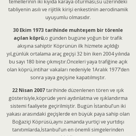
temellerinin iki kıyıda karaya oturması,su üzerindeki
tabliyenin asılı ve rijitlik kirişi enkestinin aerodinamik
uyuşumlu olmasıdır.
30 Ekim 1973 tarihinde muhteşem bir törenle
açılan köprü
,o günden bugüne yoğun bir trafik
akışına sahiptir Köprünün ilk hizmete açıldığı
yıl,günlük ortalama araç geçişi 32 bin iken 2004 yılında
bu sayı 180 bine çıkmıştır.Önceleri yaya trafiğine açık
olan köprü,intihar vakaları nedeniyle 1Aralık 1977’den
sonra yaya geçişine kapatılmıştır.
22 Nisan 2007
tarihinde düzenlenen tören ve ışık
gösterisiyle,köprüde yeni aydınlatma ve ışıklandırma
sistemi faaliyete geçirilmiştir. Bugün İstanbul’un iki
yakası arasındaki geçişlerde en büyük paya sahip olan
Boğaziçi Köprüsü,aynı zamanda yurtiçi ve yurtdışı
tanıtımlarda,İstanbul’un en önemli simgelerinden