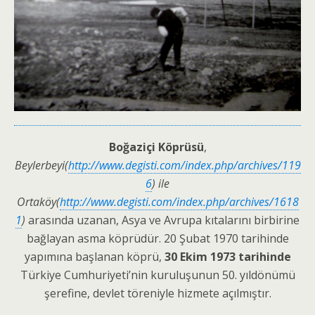
Boğaziçi Köprüsü
,
Beylerbeyi(
http://www.degisti.com/index.php/archives/119
6
) ile
Ortaköy(
http://www.degisti.com/index.php/archives/1618
1
)
arasında uzanan, Asya ve Avrupa kıtalarını birbirine
bağlayan asma köprüdür. 20 Şubat 1970 tarihinde
yapımına başlanan köprü,
30 Ekim 1973 tarihinde
Türkiye Cumhuriyeti’nin kuruluşunun 50. yıldönümü
şerefine, devlet töreniyle hizmete açılmıştır.