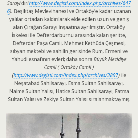
Sarayı
’dır
(
http://www.degisti.com/index.php/archives/647
6
).
Beşiktaş Mevlevihanesi ve Ortaköy’e kadar uzanan
yalılar ortadan kaldırılarak elde edilen uzun ve geniş
alan Çırağan Sarayı inşaatına ayrılmıştır. Ortaköy
İskelesi ile Defterdarburnu arasında kalan şeritte,
Defterdar Paşa Camii, Mehmet Kethüda Çeşmesi,
sıbyan mektebi ve sahilin gerisinde Rum, Ermeni ve
Yahudi esnafının evleri; daha sonra
Büyük Mecidiye
Camii ( Ortaköy Camii )
(
http://www.degisti.com/index.php/archives/3897
)
ile
Neşatabad Sahilsarayı, Esma Sultan Sahilsarayı,
Naime Sultan Yalısı, Hatice Sultan Sahilsarayı, Fatma
Sultan Yalısı ve Zekiye Sultan Yalısı sıralanmaktaymış.