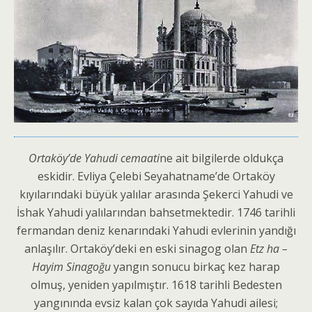
Ortaköy’de Yahudi
cemaati
ne ait bilgilerde oldukça
eskidir. Evliya Çelebi Seyahatname’de Ortaköy
kıyılarındaki büyük yalılar arasında Şekerci Yahudi ve
İshak Yahudi yalılarından bahsetmektedir. 1746 tarihli
fermandan deniz kenarındaki Yahudi evlerinin yandığı
anlaşılır. Ortaköy’deki en eski sinagog olan
Etz ha –
Hayim Sinagoğu
yangın sonucu birkaç kez harap
olmuş, yeniden yapılmıştır. 1618 tarihli Bedesten
yangınında evsiz kalan çok sayıda Yahudi ailesi;