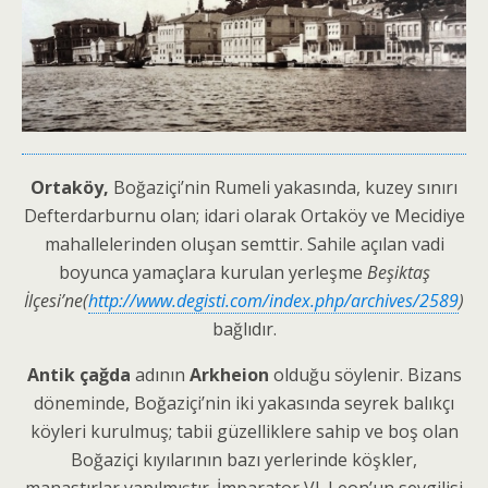
Ortaköy,
Boğaziçi’nin Rumeli yakasında, kuzey sınırı
Defterdarburnu olan; idari olarak Ortaköy ve Mecidiye
mahallelerinden oluşan semttir. Sahile açılan vadi
boyunca yamaçlara kurulan yerleşme
Beşiktaş
İlçesi’ne(
http://www.degisti.com/index.php/archives/2589
)
bağlıdır.
Antik çağda
adının
Arkheion
olduğu söylenir. Bizans
döneminde, Boğaziçi’nin iki yakasında seyrek balıkçı
köyleri kurulmuş; tabii güzelliklere sahip ve boş olan
Boğaziçi kıyılarının bazı yerlerinde köşkler,
manastırlar yapılmıştır. İmparator VI. Leon’un sevgilisi