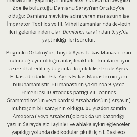
Zoe ile buluştuğu Damianu Sarayı’nın Ortaköy’de
olduğu; Damianu mevkiine adını veren manastırın ise
İmparator Teofilos ve III. Mihail zamanlarında devletin
ileri gelenlerinden olan
Damianos
tarafından 9. yy.’da
yaptırıldığı ileri sürülür.
Bugünkü Ortaköy’ün, büyük Ayios Fokas Manastırı’nın
bulunduğu yer olduğu anlaşılmaktadır. Rumların aynı
azize ithaf edilmiş bugünkü küçük kiliseleri de Ayios
Fokas adındadır. Eski Ayios Fokas Manastırı’nın yeri
bulunamamıştır. Bu manastırın yakınında 9. yy’da
Ermeni asıllı Ortodoks patriği VII. İoannes
Grammatikos’un veya kardeşi Arsabarios’un ( Arşavir )
muhteşem bir sarayının olduğu, bu yüzden semtin
Arsebera ( veya Arsaberu)olarak da ün kazandığı
yazılır. Sarayda gizli ayinler ve ahlaka aykırı eğlenceler
yapıldığı yolunda dedikodular çıktığı için I. Basileos