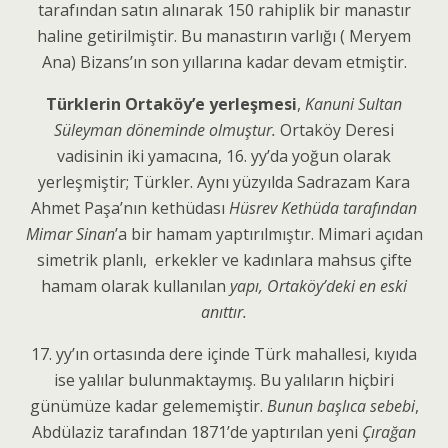
tarafından satın alınarak 150 rahiplik bir manastır
haline getirilmiştir. Bu manastırın varlığı ( Meryem
Ana) Bizans’ın son yıllarına kadar devam etmiştir.
Türklerin Ortaköy’e yerleşmesi
,
Kanuni Sultan
Süleyman döneminde olmuştur.
Ortaköy Deresi
vadisinin iki yamacına, 16. yy’da yoğun olarak
yerleşmiştir; Türkler. Aynı yüzyılda Sadrazam Kara
Ahmet Paşa’nın kethüdası
Hüsrev Kethüda tarafından
Mimar Sinan
’a bir hamam yaptırılmıştır. Mimari açıdan
simetrik planlı, erkekler ve kadınlara mahsus çifte
hamam olarak kullanılan
yapı, Ortaköy’deki en eski
anıttır.
17. yy’ın ortasında dere içinde Türk mahallesi, kıyıda
ise yalılar bulunmaktaymış. Bu yalıların hiçbiri
günümüze kadar gelememiştir.
Bunun
başlıca sebebi
,
Abdülaziz tarafından 1871’de yaptırılan yeni
Çırağan