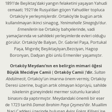
1891’de Beşiktaş’daki yangın felaketini yaşayan Yahudi
cemaati; 1921’de Rusya’dan göçen Yahudiler topluca
Ortaköy’e yerleşmişlerdir. Ortaköy’de bugün artık
kullanılmayan ikinci sinagog,
Yenimahalle
Sinagoğu
’dur.
Ermenilerin
ise Ortaköy bahçelerinde, vadi
yamaçlarında ve sahildeki yerleşimlerde evleri olduğu
görülür. Ortaköy’de Balyan, Dr. Gabriel Paşa, Portukal
Paşa, Mıgırdıç Beşiktaşlıyan,Bezciyan, Hagop
Boronyan, Dadyan gibi ünlü Ermeniler yaşamıştır.
Ortaköy Meydanı’nın en belirgin mimari öğesi
Büyük Mecidiye Camii
(
Ortaköy Camii
)
’dir.
Sultan
Abdülmecit
, Ortaköy’ün imarına önem vermiş; Ortaköy
Deresi üzerine, bugün artık olmayan köprüyü, sahilde
iskelenin güneyindeki mermer sütunlu karakol
binasını da yaptırmıştır. Meydandaki önemli bir eser
de 1723 tarihli
Damat İbrahim Paşa
Çeşmesi
’dir. Muallim
Naci Caddesi üzerinde bulunan
Ayios Fokas
Kilisesi
ise