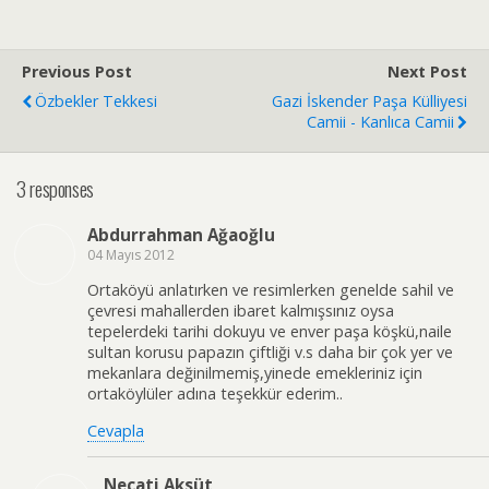
Previous Post
Next Post
Özbekler Tekkesi
Gazi İskender Paşa Külliyesi
Camii - Kanlıca Camii
3 responses
Abdurrahman Ağaoğlu
04 Mayıs 2012
Ortaköyü anlatırken ve resimlerken genelde sahil ve
çevresi mahallerden ibaret kalmışsınız oysa
tepelerdeki tarihi dokuyu ve enver paşa köşkü,naile
sultan korusu papazın çiftliği v.s daha bir çok yer ve
mekanlara değinilmemiş,yinede emekleriniz için
ortaköylüler adına teşekkür ederim..
Cevapla
Necati Aksüt