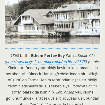
1860
tarihli
Ethem Pertev Bey Yalısı,
Kanlıca’da
(
http://www.degisti.com/index.php/archives/6873
)
yer alır.
Kimin tarafından yaptırıldığı kesinlik kazanmamakla
beraber, Abdülmecit Han’ın gözdelerinden biri olduğu
düşünülen Fatma Hanım tarafından inşaa ettirildiği
tahmin edilmektedir. Bu sebeple yalı
“Saraylı Hanım
Yalısı”
olarak da bilinir.
İki katlı ahşap
yalı, cephe
görünümündeki arabesk ve art nouveau üslubundan
ötürü
“Süslü Yalı”
ismi ile de tanınmıştır.