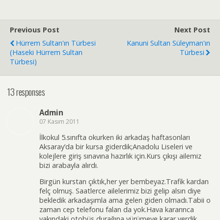
Previous Post
Next Post
Hürrem Sultan'ın Türbesi
Kanuni Sultan Süleyman'ın
(Haseki Hürrem Sultan
Türbesi
Türbesi)
13 responses
Admin
07 Kasım 2011
İlkokul 5.sınıfta okurken iki arkadaş haftasonları
Aksaray’da bir kursa giderdik;Anadolu Liseleri ve
kolejlere giriş sınavına hazırlık için.Kurs çıkışı ailemiz
bizi arabayla alırdı.
Birgün kurstan çıktık,her yer bembeyaz.Trafik kardan
felç olmuş. Saatlerce ailelerimiz bizi gelip alsın diye
bekledik arkadaşımla ama gelen giden olmadı.Tabii o
zaman cep telefonu falan da yok.Hava kararınca
yakındaki otobüs durağına yürümeye karar verdik