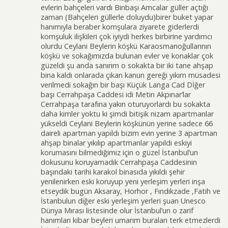
evlerin bahçeleri vardı Binbaşı Amcalar güller açtığı
zaman (Bahçeleri güllerle doluydu)birer buket yapar
hanımıyla beraber komşulara ziyarete giderlerdi
komşuluk ilişkileri çok iyiydi herkes birbirine yardımcı
olurdu Ceylani Beylerin köşkü Karaosmanoğullarının
köşkü ve sokağımızda bulunan evler ve konaklar çok
güzeldi şu anda sanırım o sokakta bir iki tane ahşap
bina kaldı onlarada çıkan kanun gereği yıkım müsadesi
verilmedi sokağın bir başı Küçük Langa Cad Dİğer
başı Cerrahpaşa Caddesi idi Metin Akpınar’lar
Cerrahpaşa tarafına yakın oturuyorlardı bu sokakta
daha kimler yoktu ki şimdi bitişik nizam apartmanlar
yükseldi Ceylani Beylerin köşkünün yerine sadece 66
daireli apartman yapıldı bizim evin yerine 3 apartman
ahşap binalar yıkılıp apartmanlar yapıldı eskiyi
korumasını bilmediğimiz için o güzel İstanbul’un
dokusunu koruyamadık Cerrahpaşa Caddesinin
başındaki tarihi karakol binasıda yıkıldı şehir
yenilenirken eski koruyup yeni yerleşim yerleri inşa
etseydik bugün Aksaray, Horhor , Fındıkzade ,Fatih ve
İstanbulun diğer eski yerleşim yerleri şuan Unesco
Dünya Mırası listesinde olur İstanbul’un o zarif
hanımları kibar beyleri umarım buraları terk etmezlerdi