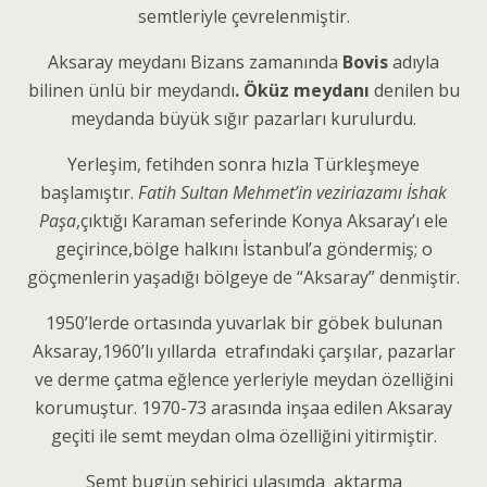
semtleriyle çevrelenmiştir.
Aksaray meydanı Bizans zamanında
Bovis
adıyla
bilinen ünlü bir meydandı
. Öküz meydanı
denilen bu
meydanda büyük sığır pazarları kurulurdu.
Yerleşim, fetihden sonra hızla Türkleşmeye
başlamıştır.
Fatih Sultan Mehmet’in veziriazamı İshak
Paşa
,çıktığı Karaman seferinde Konya Aksaray’ı ele
geçirince,bölge halkını İstanbul’a göndermiş; o
göçmenlerin yaşadığı
bölgeye de “Aksaray” denmiştir.
1950’lerde ortasında yuvarlak bir göbek bulunan
Aksaray,1960’lı yıllarda etrafındaki çarşılar, pazarlar
ve derme çatma eğlence yerleriyle meydan özelliğini
korumuştur. 1970-73 arasında inşaa edilen Aksaray
geçiti ile semt meydan olma özelliğini yitirmiştir.
Semt bugün şehiriçi ulaşımda aktarma