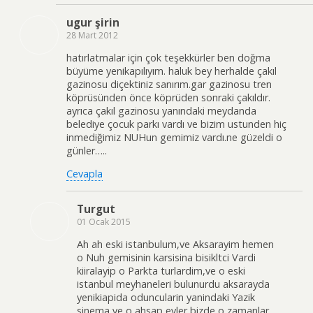
ugur şirin
28 Mart 2012
hatırlatmalar için çok teşekkürler ben doğma
büyüme yenikapılıyım. haluk bey herhalde çakıl
gazinosu diçektiniz sanırım.gar gazinosu tren
köprüsünden önce köprüden sonraki çakıldır.
ayrıca çakıl gazinosu yanındaki meydanda
belediye çocuk parkı vardı ve bizim ustunden hiç
inmediğimiz NUHun gemimiz vardı.ne güzeldi o
günler…..
Cevapla
Turgut
01 Ocak 2015
Ah ah eski istanbulum,ve Aksarayim hemen
o Nuh gemisinin karsisina bisikltci Vardi
kiiralayip o Parkta turlardim,ve o eski
istanbul meyhaneleri bulunurdu aksarayda
yenikiapida oduncularin yanindaki Yazik
sinema ve o ahsap evler bizde o zamanlar