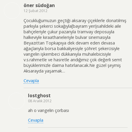
öner südoğan
12 Şubat 2012
Çocukluğumuzun geçtiği aksaray çiçeklerle donatılmış
parkıyla şekerci sokağıyla[bayram yeri}sahildeki aile
bahçeleriyle çukur pazarıyla tramvay deposuyla
halkeviyle kıraathaneleriyle bulvar sinemasıyla
Beyazıttan Topkapıya dek devam eden devasa
ağaçlarıyla borsa bakkaliyesiyle şöhret şekercisiyle
vangelin işkembeci dükkanıyla muhalebicisiyle
v.s.rahmetle ve hasretle andığımız çok değerli semt
büyüklerimizle daima hatırlanacak.Ne güzel şeymiş
Aksarayda yaşamak…
Cevapla
lostghost
08 Aralık 2012
ah o vangelin çorbası
Cevapla