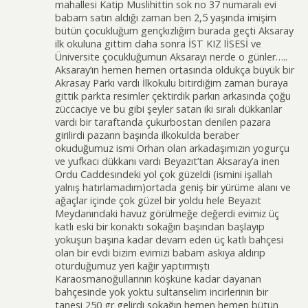
mahallesi Katip Muslihittin sok no 37 numaralı evi
babam satın aldığı zaman ben 2,5 yaşında imişim
bütün çocukluğum gençkızlığım burada geçti Aksaray
ilk okuluna gittim daha sonra İST KIZ lİSESİ ve
Üniversite çocukluğumun Aksarayı nerde o günler…..
Aksaray’ın hemen hemen ortasında oldukça büyük bir
Akrasay Parkı vardı İlkokulu bitirdiğim zaman buraya
gittik parkta resimler çektirdik parkın arkasında çoğu
züccaciye ve bu gibi şeyler satan iki sıralı dükkanlar
vardı bir taraftanda çukurbostan denilen pazara
girilirdi pazarın başında ilkokulda beraber
okuduğumuz ismi Orhan olan arkadaşımızın yogurçu
ve yufkacı dükkanı vardı Beyazıt’tan Aksaray’a inen
Ordu Caddesındeki yol çok güzeldi (ismini işallah
yalnış hatırlamadım)ortada geniş bir yürüme alanı ve
ağaçlar içinde çok güzel bir yoldu hele Beyazıt
Meydanındaki havuz görülmeğe değerdi evimiz üç
katlı eski bir konaktı sokağın başından başlayıp
yokuşun başına kadar devam eden üç katlı bahçesi
olan bir evdi bizim evimizi babam askıya aldırıp
oturduğumuz yeri kağir yaptırmıştı
Karaosmanoğullarının köşküne kadar dayanan
bahçesinde yok yoktu sultanselim incirlerinin bir
tanesi 250 gr gelirdi sokağın hemen hemen bütün