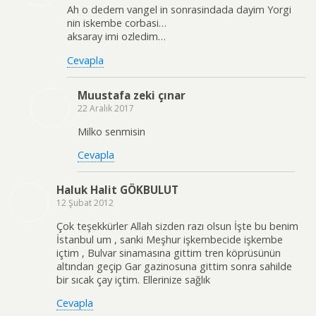
Ah o dedem vangel in sonrasindada dayim Yorgi
nin iskembe corbasi…
aksaray imi ozledim…
Cevapla
Muustafa zeki çınar
22 Aralık 2017
Milko senmisin
Cevapla
Haluk Halit GÖKBULUT
12 Şubat 2012
Çok teşekkürler Allah sizden razı olsun İşte bu benim
İstanbul um , sanki Meşhur işkembecide işkembe
içtim , Bulvar sinamasına gittim tren köprüsünün
altından geçip Gar gazinosuna gittim sonra sahilde
bir sıcak çay içtim. Ellerinize sağlık
Cevapla