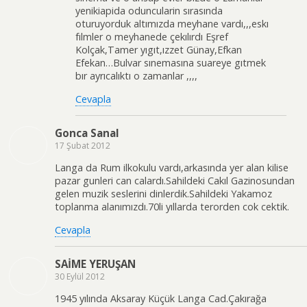
yenikiapida oduncularin sırasında
oturuyorduk altımızda meyhane vardı,,,eskı
fılmler o meyhanede çekılırdı Eşref
Kolçak,Tamer yıgıt,ızzet Günay,Efkan
Efekan…Bulvar sınemasına suareye gıtmek
bır ayrıcalıktı o zamanlar ,,,,
Cevapla
Gonca Sanal
17 Şubat 2012
Langa da Rum ilkokulu vardı,arkasında yer alan kilise
pazar gunleri can calardı.Sahildeki Cakıl Gazinosundan
gelen muzik seslerini dinlerdik.Sahildeki Yakamoz
toplanma alanımızdı.70li yıllarda terorden cok cektik.
Cevapla
SAİME YERUŞAN
30 Eylül 2012
1945 yılında Aksaray Küçük Langa Cad.Çakırağa