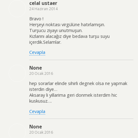
celal ustaer
24 Haziran 2014
Bravo !
Herşeyi noktası virgülüne hatırlamışın.
Turşucu ziyayı unutmuşun.
Kızlarını alacağız diye bedava turşu suyu
içerdik.Selamlar.
Cevapla
None
20 Ocak 2016
hep sorarlar elinde sihirli degnek olsa ne yapmak
isterdin diye…
Aksaray li yillarima geri donmek isterdim hic
kuskusuz….
Cevapla
None
20 Ocak 2016