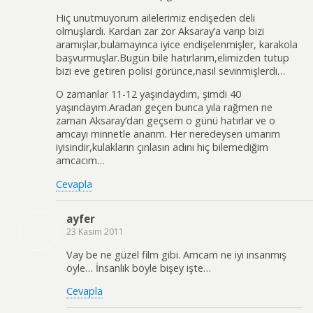
Hiç unutmuyorum ailelerimiz endişeden deli
olmuşlardı. Kardan zar zor Aksaray’a varıp bizi
aramışlar,bulamayınca iyice endişelenmişler, karakola
başvurmuşlar.Bugün bile hatırlarım,elimizden tutup
bizi eve getiren polisi görünce,nasıl sevinmişlerdi…
O zamanlar 11-12 yaşındaydım, şimdi 40
yaşındayım.Aradan geçen bunca yıla rağmen ne
zaman Aksaray’dan geçsem o günü hatırlar ve o
amcayı minnetle anarım. Her neredeysen umarım
iyisindir,kulakların çınlasın adını hiç bilemediğim
amcacım…
Cevapla
ayfer
23 Kasım 2011
Vay be ne güzel film gibi. Amcam ne iyi insanmış
öyle… İnsanlık böyle bişey işte…
Cevapla