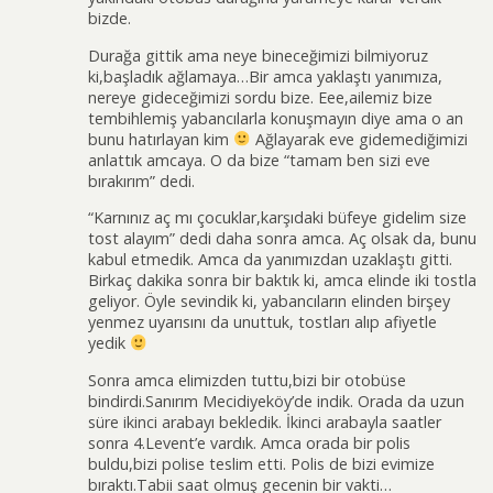
bizde.
Durağa gittik ama neye bineceğimizi bilmiyoruz
ki,başladık ağlamaya…Bir amca yaklaştı yanımıza,
nereye gideceğimizi sordu bize. Eee,ailemiz bize
tembihlemiş yabancılarla konuşmayın diye ama o an
bunu hatırlayan kim
Ağlayarak eve gidemediğimizi
anlattık amcaya. O da bize “tamam ben sizi eve
bırakırım” dedi.
“Karnınız aç mı çocuklar,karşıdaki büfeye gidelim size
tost alayım” dedi daha sonra amca. Aç olsak da, bunu
kabul etmedik. Amca da yanımızdan uzaklaştı gitti.
Birkaç dakika sonra bir baktık ki, amca elinde iki tostla
geliyor. Öyle sevindik ki, yabancıların elinden birşey
yenmez uyarısını da unuttuk, tostları alıp afiyetle
yedik
Sonra amca elimizden tuttu,bizi bir otobüse
bindirdi.Sanırım Mecidiyeköy’de indik. Orada da uzun
süre ikinci arabayı bekledik. İkinci arabayla saatler
sonra 4.Levent’e vardık. Amca orada bir polis
buldu,bizi polise teslim etti. Polis de bizi evimize
bıraktı.Tabii saat olmuş gecenin bir vakti…