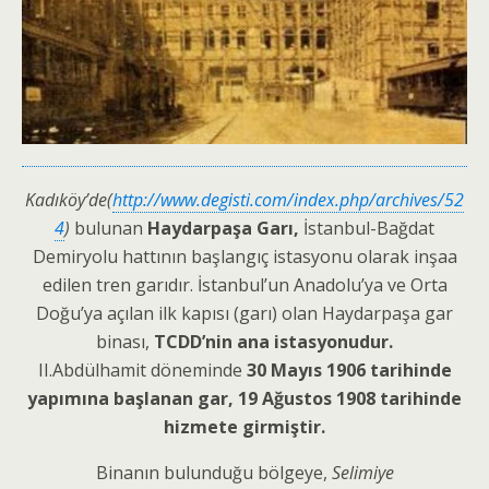
Kadıköy’de(
http://www.degisti.com/index.php/archives/52
4
)
bulunan
Haydarpaşa Garı,
İstanbul-Bağdat
Demiryolu hattının başlangıç istasyonu olarak inşaa
edilen tren garıdır. İstanbul’un Anadolu’ya ve Orta
Doğu’ya açılan ilk kapısı (garı) olan Haydarpaşa gar
binası,
TCDD’n
in ana istasyonudur.
II.Abdülhamit döneminde
30 Mayıs 1906 tarihinde
yapımına başlanan gar, 19 Ağustos 1908 tarihinde
hizmete girmiştir.
Binanın bulunduğu bölgeye,
Selimiye