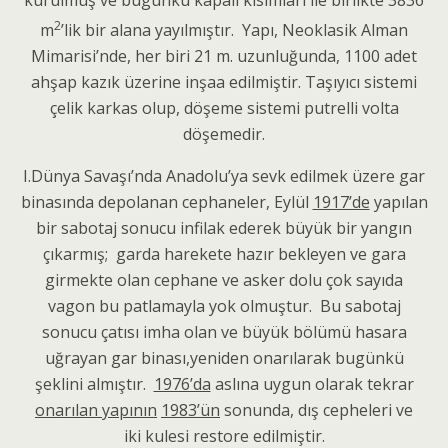
2
m
’lik bir alana yayılmıştır. Yapı, Neoklasik Alman
Mimarisi’nde, her biri 21 m. uzunluğunda, 1100 adet
ahşap kazık üzerine inşaa edilmiştir. Taşıyıcı sistemi
çelik karkas olup, döşeme sistemi putrelli volta
döşemedir.
I.Dünya Savaşı’nda Anadolu’ya sevk edilmek üzere gar
binasında depolanan cephaneler, Eylül
1917’de
yapılan
bir sabotaj sonucu infilak ederek büyük bir yangın
çıkarmış; garda harekete hazır bekleyen ve gara
girmekte olan cephane ve asker dolu çok sayıda
vagon bu patlamayla yok olmuştur. Bu sabotaj
sonucu çatısı imha olan ve büyük bölümü hasara
uğrayan gar binası,yeniden onarılarak bugünkü
şeklini almıştır.
1976’da
aslına uygun olarak tekrar
onarılan yapının
1983’ün
sonunda, dış cepheleri ve
iki kulesi restore edilmiştir.