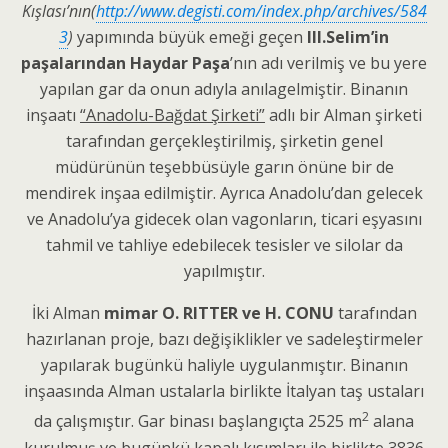
Kışlası’nın(
http://www.degisti.com/index.php/archives/584
3
)
yapımında büyük emeği geçen
III.Selim’in
paşalarından Haydar Paşa
’nın adı verilmiş ve bu yere
yapılan gar da onun adıyla anılagelmiştir. Binanın
inşaatı
“Anadolu-Bağdat Şirketi”
adlı bir Alman şirketi
tarafından gerçekleştirilmiş, şirketin genel
müdürünün teşebbüsüyle garın önüne bir de
mendirek inşaa edilmiştir. Ayrıca Anadolu’dan gelecek
ve Anadolu’ya gidecek olan vagonların, ticari eşyasını
tahmil ve tahliye edebilecek tesisler ve silolar da
yapılmıştır.
İki Alman
mimar O. RITTER ve H. CONU
tarafından
hazırlanan proje, bazı değişiklikler ve sadeleştirmeler
yapılarak bugünkü haliyle uygulanmıştır. Binanın
inşaasında Alman ustalarla birlikte İtalyan taş ustaları
2
da çalışmıştır. Gar binası başlangıçta 2525 m
alana
kurulmuş ve bugünkü kapalı kısımları ile birlikte 3836