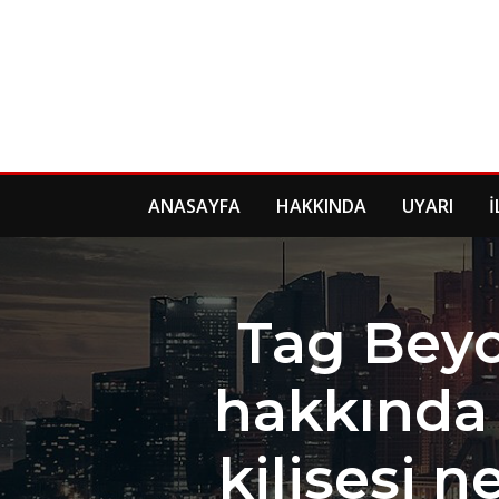
Skip
to
content
ANASAYFA
HAKKINDA
UYARI
İ
Tag Beyo
hakkında 
kilisesi n