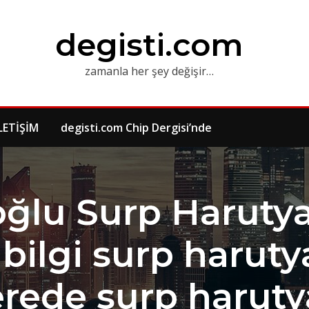
degisti.com
zamanla her şey değişir…
LETİŞİM
degisti.com Chip Dergisi’nde
ğlu Surp Harutyan
bilgi surp harut
erede surp haruty