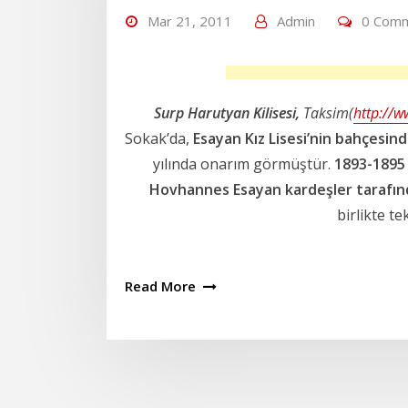
Mar 21, 2011
Admin
0 Com
Surp Harutyan Kilisesi,
Taksim(
http://w
Sokak’da,
Esayan Kız Lisesi’nin bahçesin
yılında onarım görmüştür.
1893-1895 
Hovhannes Esayan kardeşler tarafı
birlikte te
Read More