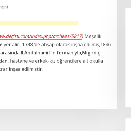
ment
ww.degisti.com/index.php/archives/5817
)
Meşelik
de
yer alır.
1738
‘de ahşap olarak inşaa edilmiş,1846
arasında II.Abdülhamit’in fermanıyla,Mıgırdıç-
ndan
, hastane ve erkek-kız öğrencilere ait okulla
krar inşaa edilmiştir.