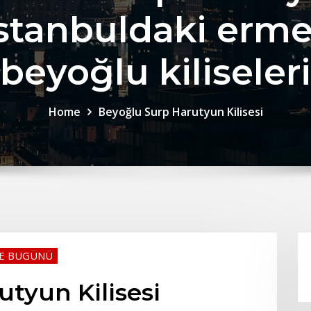
stanbuldaki ermen
beyoğlu kiliseleri
Home
Beyoğlu Surp Harutyun Kilisesi
VE BUGÜNÜ
tyun Kilisesi