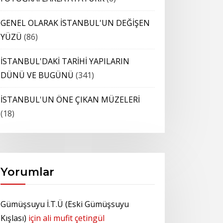
GENEL OLARAK İSTANBUL'UN DEĞİŞEN
YÜZÜ
(86)
İSTANBUL'DAKİ TARİHİ YAPILARIN
DÜNÜ VE BUGÜNÜ
(341)
İSTANBUL'UN ÖNE ÇIKAN MÜZELERİ
(18)
Yorumlar
Gümüşsuyu İ.T.Ü (Eski Gümüşsuyu
Kışlası)
için
ali mufit çetingül