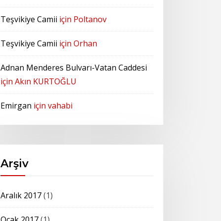
Teşvikiye Camii
için
Poltanov
Teşvikiye Camii
için
Orhan
Adnan Menderes Bulvarı-Vatan Caddesi
için
Akın KURTOĞLU
Emirgan
için
vahabi
Arşiv
Aralık 2017
(1)
Ocak 2017
(1)