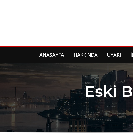
Skip
to
content
ANASAYFA
HAKKINDA
UYARI
İ
Eski B