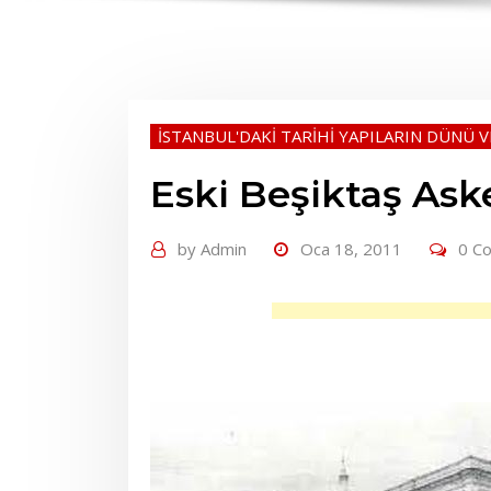
İSTANBUL'DAKİ TARİHİ YAPILARIN DÜNÜ 
Eski Beşiktaş Aske
by
Admin
Oca 18, 2011
0 C