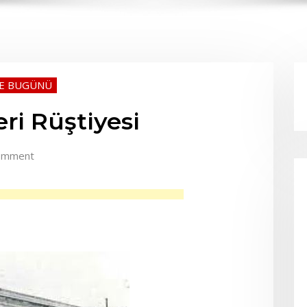
VE BUGÜNÜ
ri Rüştiyesi
omment