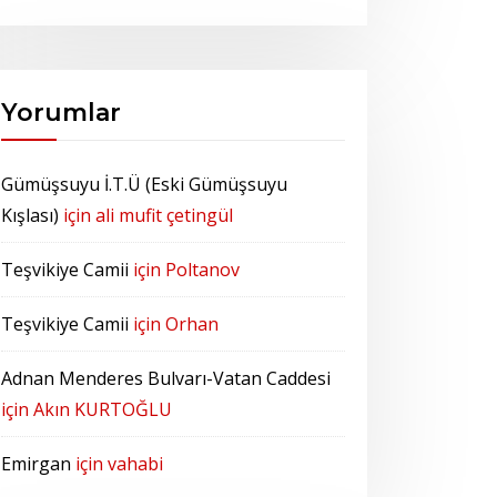
Yorumlar
Gümüşsuyu İ.T.Ü (Eski Gümüşsuyu
Kışlası)
için
ali mufit çetingül
Teşvikiye Camii
için
Poltanov
Teşvikiye Camii
için
Orhan
Adnan Menderes Bulvarı-Vatan Caddesi
için
Akın KURTOĞLU
Emirgan
için
vahabi