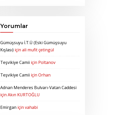
Yorumlar
Gümüşsuyu İ.T.Ü (Eski Gümüşsuyu
Kışlası)
için
ali mufit çetingül
Teşvikiye Camii
için
Poltanov
Teşvikiye Camii
için
Orhan
Adnan Menderes Bulvarı-Vatan Caddesi
için
Akın KURTOĞLU
Emirgan
için
vahabi