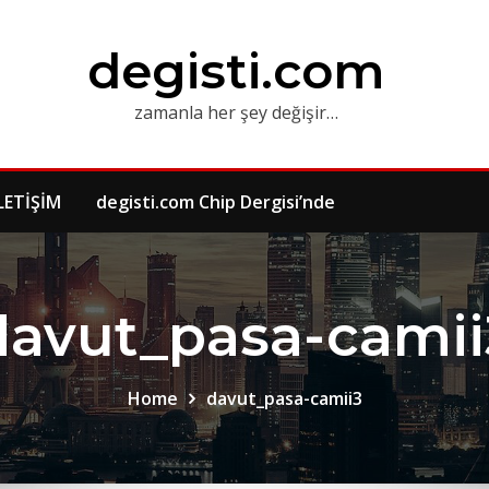
degisti.com
zamanla her şey değişir…
LETİŞİM
degisti.com Chip Dergisi’nde
davut_pasa-camii
Home
davut_pasa-camii3