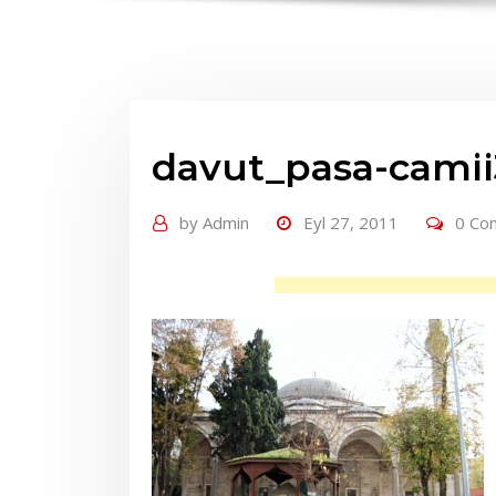
davut_pasa-camii
by
Admin
Eyl 27, 2011
0 Co