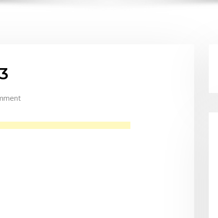
3
mment