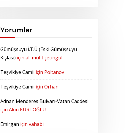
Yorumlar
Gümüşsuyu İ.T.Ü (Eski Gümüşsuyu
Kışlası)
için
ali mufit çetingül
Teşvikiye Camii
için
Poltanov
Teşvikiye Camii
için
Orhan
Adnan Menderes Bulvarı-Vatan Caddesi
için
Akın KURTOĞLU
Emirgan
için
vahabi