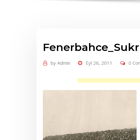
Fenerbahce_Sukr
by
Admin
Eyl 26, 2011
0 Co