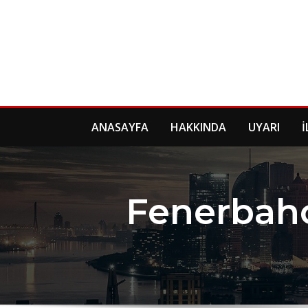
Skip
to
content
ANASAYFA
HAKKINDA
UYARI
İ
Fenerbah