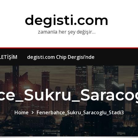
degisti.com
zamanla her şey değişir…
LETİŞİM
degisti.com Chip Dergisi’nde
ce_Sukru_Saracog
Home
Fenerbahce_Sukru_Saracoglu_Stadi3