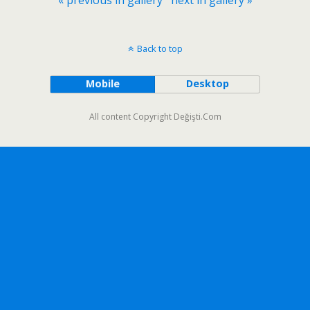
« previous in gallery
next in gallery »
Back to top
Mobile
Desktop
All content Copyright Değişti.Com