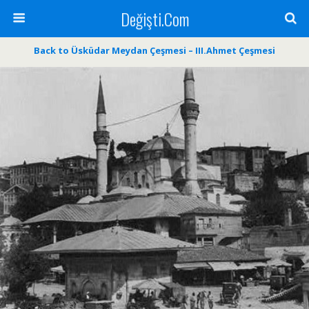
Değişti.Com
Back to Üsküdar Meydan Çeşmesi – III.Ahmet Çeşmesi