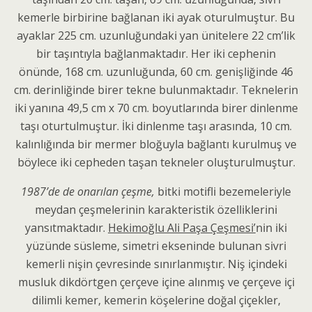
kemerle birbirine bağlanan iki ayak oturulmuştur. Bu
ayaklar 225 cm. uzunluğunda­ki yan ünitelere 22 cm’lik
bir taşıntıyla bağlanmakta­dır. Her iki cephenin
önünde, 168 cm. uzunluğunda, 60 cm. genişliğinde 46
cm. derinliğinde birer tekne bulun­maktadır. Teknelerin
iki yanına 49,5 cm x 70 cm. bo­yutlarında birer dinlenme
taşı oturtulmuştur. İki din­lenme taşı arasında, 10 cm.
kalınlığında bir mermer bloğuyla bağlantı kurulmuş ve
böylece iki cepheden ta­şan tekneler oluşturulmuştur.
1987’de de onarılan çeşme,
bitki motifli bezemeleriyle
meydan çeşmelerinin karakteristik özelliklerini
yansıtmaktadır.
Hekimoğlu Ali Paşa Çeşmesi’
nin iki
yüzünde süsleme, simetri ekseninde bulunan sivri
kemerli ni­şin çevresinde sınırlanmıştır. Niş içindeki
musluk dikdörtgen çerçeve içine alınmış ve çerçeve içi
dilimli kemer, kemerin kö­şelerine doğal çiçekler,