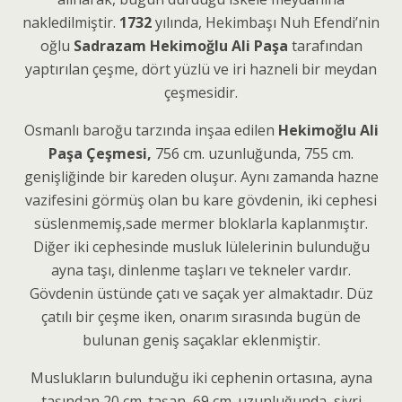
nakledilmiştir.
1732
yılında, Hekimbaşı Nuh Efendi’nin
oğlu
Sadrazam Hekimoğlu Ali Paşa
tarafından
yaptırılan çeşme, dört yüzlü ve iri hazneli bir meydan
çeşmesidir.
Osmanlı baroğu tarzında inşaa edilen
Hekimoğlu Ali
Paşa Çeşmesi,
756 cm. uzunluğun­da, 755 cm.
genişliğinde bir kareden oluşur. Aynı zamanda hazne
vazifesini gör­müş olan bu kare gövdenin, iki cephesi
süslenmemiş,sade mermer bloklarla kaplanmıştır.
Diğer iki cephe­sinde musluk lülelerinin bulunduğu
ayna taşı, dinlen­me taşları ve tekneler vardır.
Gövdenin üstünde çatı ve saçak yer almaktadır. Düz
çatılı bir çeşme iken, onarım sırasında bugün de
bulunan geniş saçaklar eklenmiştir.
Muslukların bulunduğu iki cephenin ortasına, ayna
taşından 20 cm. taşan, 69 cm. uzunluğunda, sivri