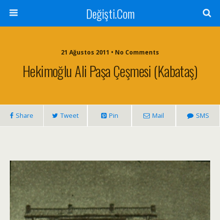
Değişti.Com
21 Ağustos 2011 • No Comments
Hekimoğlu Ali Paşa Çeşmesi (Kabataş)
Share
Tweet
Pin
Mail
SMS