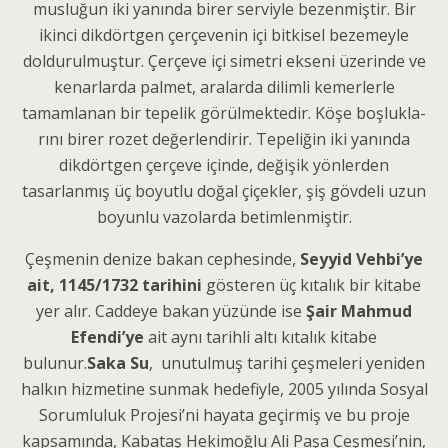
musluğun iki ya­nında birer serviyle bezenmiştir. Bir
ikin­ci dikdörtgen çerçevenin içi bitkisel beze­meyle
doldurulmuştur. Çerçeve içi simet­ri ekseni üzerinde ve
kenarlarda palmet, aralarda dilimli kemerlerle
tamamlanan bir tepelik görülmektedir. Köşe boşlukla­
rını birer rozet değerlendirir. Tepeliğin iki yanında
dikdörtgen çerçeve içinde, değişik yönlerden
tasarlanmış üç boyutlu do­ğal çiçekler, şiş gövdeli uzun
boyunlu va­zolarda betimlenmiştir.
Çeşmenin denize bakan cephesinde,
Seyyid Vehbi’ye
ait, 1145/1732 tarihini
gösteren üç kıtalık bir kitabe
yer alır. Caddeye bakan yüzünde ise
Şair Mahmud
Efendi’ye
ait aynı tarihli altı kıtalık kitabe
bulunur.
Saka Su
, unutulmuş tarihi çeşmeleri yeniden
halkın hizmetine sunmak hedefiyle, 2005 yılında Sosyal
Sorumluluk Projesi’ni hayata geçirmiş ve bu proje
kapsamında, Kabataş Hekimoğlu Ali Paşa Çeşmesi’nin,