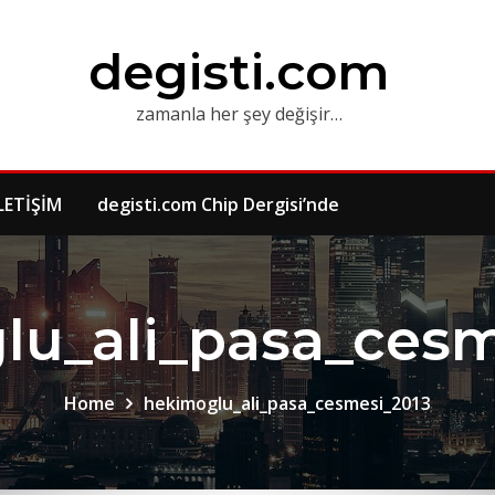
degisti.com
zamanla her şey değişir…
LETİŞİM
degisti.com Chip Dergisi’nde
lu_ali_pasa_cesm
Home
hekimoglu_ali_pasa_cesmesi_2013