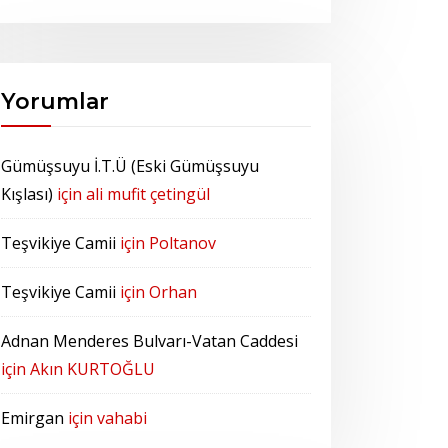
Yorumlar
Gümüşsuyu İ.T.Ü (Eski Gümüşsuyu
Kışlası)
için
ali mufit çetingül
Teşvikiye Camii
için
Poltanov
Teşvikiye Camii
için
Orhan
Adnan Menderes Bulvarı-Vatan Caddesi
için
Akın KURTOĞLU
Emirgan
için
vahabi