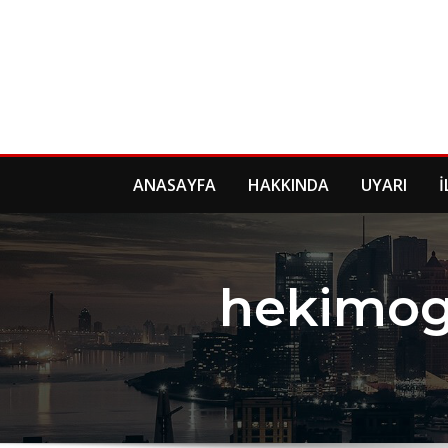
Skip
to
content
ANASAYFA
HAKKINDA
UYARI
İ
hekimog