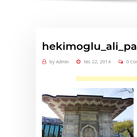
hekimoglu_ali_pa
by
Admin
Nis 22, 2014
0 C