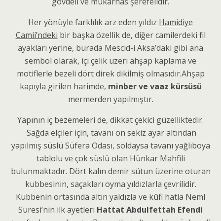
gövdeli ve mukarnas şerefelidir.
Her yönüyle farklılık arz eden yıldız
Hamidiye
Camii’ndeki
bir başka özellik de, diğer camilerdeki fil
ayakları yerine, burada Mescid-i Aksa’daki gibi ana
sembol olarak, içi çelik üzeri ahşap kaplama ve
motiflerle bezeli dört direk dikilmiş olmasıdır.Ahşap
kapıyla girilen harimde,
minber ve vaaz kürsüsü
mermerden yapılmıştır.
Yapının iç bezemeleri de, dikkat çekici güzelliktedir.
Sağda elçiler için, tavanı on sekiz ayar altından
yapılmış süslü Süfera Odası, soldaysa tavanı yağlıboya
tablolu ve çok süslü olan Hünkar Mahfili
bulunmaktadır. Dört kalın demir sütun üzerine oturan
kubbesinin, saçakları oyma yıldızlarla çevrilidir.
Kubbenin ortasında altın yaldızla ve kûfi hatla Neml
Suresi’nin ilk ayetleri
Hattat Abdulfettah Efendi