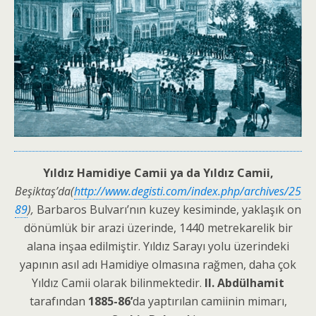
Yıldız Hamidiye Camii ya da Yıldız Camii,
Beşiktaş’da(
http://www.degisti.com/index.php/archives/25
89
),
Barbaros Bulvarı’nın kuzey kesiminde, yaklaşık on
dönümlük bir arazi üzerinde, 1440 metrekarelik bir
alana inşaa edilmiştir. Yıldız Sarayı yolu üzerindeki
yapının asıl adı Hamidiye olmasına rağmen, daha çok
Yıldız Camii olarak bilinmektedir.
II.
Abdülhamit
tarafından
1885-86’
da yaptırılan camiinin mimarı,