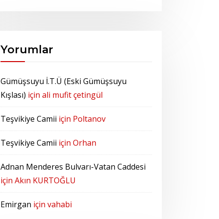
Yorumlar
Gümüşsuyu İ.T.Ü (Eski Gümüşsuyu
Kışlası)
için
ali mufit çetingül
Teşvikiye Camii
için
Poltanov
Teşvikiye Camii
için
Orhan
Adnan Menderes Bulvarı-Vatan Caddesi
için
Akın KURTOĞLU
Emirgan
için
vahabi