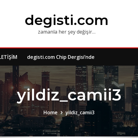
degisti.com
zamanla her şey değişir…
LETİŞİM
degisti.com Chip Dergisi’nde
yildiz_camii3
Home
yildiz_camii3