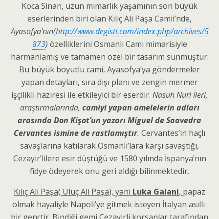
Koca Sinan, uzun mimarlık yaşamının son büyük
eserlerinden biri olan Kılıç Ali Paşa Camii’nde,
Ayasofya’nın(
http://www.degisti.com/index.php/archives/5
873
)
özelliklerini Osmanlı Cami mimarisiyle
harmanlamış ve tamamen özel bir tasarım sunmuştur.
Bu büyük boyutlu cami, Ayasofya’ya göndermeler
yapan detayları, sıra dışı planı ve zengin mermer
işçilikli haziresi ile etkileyici bir eserdir.
Nasuh Nuri İleri,
araştırmalarında,
camiyi yapan amelelerin adları
arasında Don Kişot’un yazarı Miguel de Saavedra
Cervantes ismine de rastlamıştır
.
Cervantes’in haçlı
savaşlarına katılarak Osmanlı’lara karşı savaştığı,
Cezayir’lilere esir düştüğü ve 1580 yılında İspanya’nın
fidye ödeyerek onu geri aldığı bilinmektedir.
Kılıç Ali Paşa( Uluç Ali Paşa), yani
Luka Galani
,
papaz
olmak hayaliyle Napoli’ye gitmek isteyen İtalyan asıllı
bir gençtir. Bindiği gemi Cezayirli korsanlar tarafından