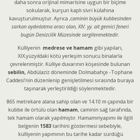
daha sonra orijinal mimarisine uygun bir biçime
sokularak, kurşun kaplı sivri külahına
kavuşturulmuştur. Ayrıca ,c
aminin büyük kubbesinden
sarkan aydınlatma aracı olan, XIV. yy. ait gemici feneri
bugün Denizcilik Müzesinde sergilenmektedir.
Külliyenin
medrese ve hamam
gibi yapıları,
XIX.yüzyıldaki kötü yerleşim sonucu binalarla
çevrelenmiştir. Külliye duvarının köşesinde bulunan
sebilin,
Abdülaziz döneminde Dolmabahçe -Tophane
Caddesi’nin düzenlenip genişletilmesi sırasında buraya
taşınarak yerleştirildiği söylenmektedir.
865 metrekare alana sahip olan ve 14.10 m çapında bir
kubbe ile örtülü olan
hamam
, caminin sağ tarafında,
tek hamam olarak yapılmıştır. Hamamınyapımı ile ilgili
belgenin
1583
tarihini göstermesi sebebiyle,
külliyenin yapımının bu tarihe kadar sürdüğü