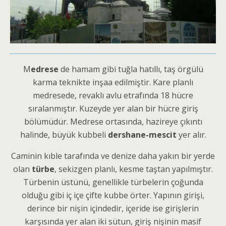
M
edrese
de hamam gibi tuğla hatıllı, taş örgülü
karma teknikte inşaa edilmiştir. Kare planlı
medresede, revaklı avlu etrafında 18 hücre
sıralanmıştır. Kuzeyde yer alan bir hücre giriş
bölümüdür. Medrese ortasında, hazireye çıkıntı
halinde, büyük kubbeli
dershane-mescit
yer alır.
Caminin kıble tarafında ve denize daha yakın bir yerde
olan
türbe
, sekizgen planlı, kesme taştan yapılmıştır.
Türbenin üstünü, genellikle türbelerin çoğunda
olduğu gibi iç içe çifte kubbe örter. Yapının girişi,
derince bir nişin içindedir, içeride ise girişlerin
karşısında yer alan iki sütun, giriş nişinin masif