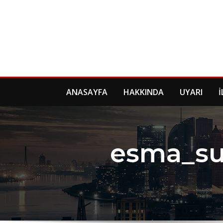
Skip
to
content
ANASAYFA
HAKKINDA
UYARI
İ
esma_su