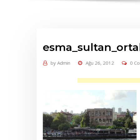
esma_sultan_orta
by
Admin
Ağu 26, 2012
0 C