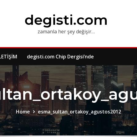
degisti.com
zamanla her şey değişir…
LETİŞİM
degisti.com Chip Dergisi’nde
ltan_ortakoy_agu
Home
esma_sultan_ortakoy_agustos2012