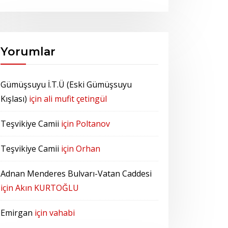
Yorumlar
Gümüşsuyu İ.T.Ü (Eski Gümüşsuyu
Kışlası)
için
ali mufit çetingül
Teşvikiye Camii
için
Poltanov
Teşvikiye Camii
için
Orhan
Adnan Menderes Bulvarı-Vatan Caddesi
için
Akın KURTOĞLU
Emirgan
için
vahabi