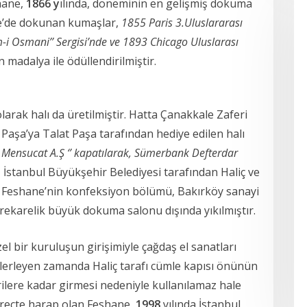
shane,
1866 y
ılında, döneminin en gelişmiş dokuma
ne’de dokunan kumaşlar,
1855 Paris 3.Uluslararası
m-i Osmani’’ Sergisi’nde ve 1893 Chicago Uluslarası
n madalya ile ödüllendirilmiştir.
larak halı da üretilmiştir. Hatta Çanakkale Zaferi
 Paşa’ya Talat Paşa tarafından hediye edilen halı
 Mensucat A.Ş ‘’ kapatılarak, Sümerbank Defterdar
a, İstanbul Büyükşehir Belediyesi tarafından Haliç ve
 Feshane’nin konfeksiyon bölümü, Bakırköy sanayi
rekarelik büyük dokuma salonu dışında yıkılmıştır.
l bir kuruluşun girişimiyle çağdaş el sanatları
lerleyen zamanda Haliç tarafı cümle kapısı önünün
erilere kadar girmesi nedeniyle kullanılamaz hale
süreçte harap olan Feshane,
1998
yılında İstanbul