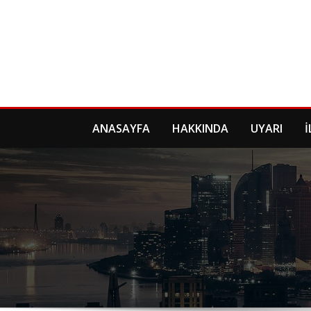
Skip
to
content
ANASAYFA
HAKKINDA
UYARI
İ