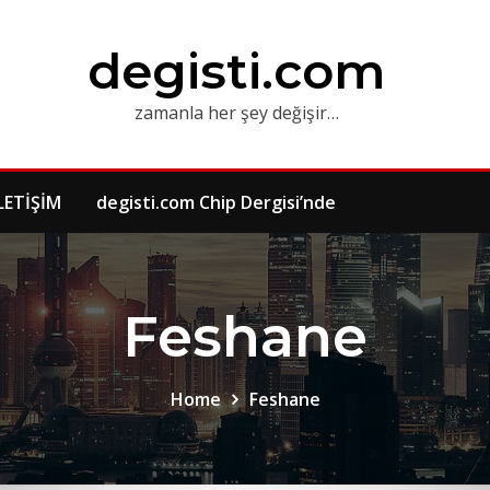
degisti.com
zamanla her şey değişir…
LETİŞİM
degisti.com Chip Dergisi’nde
Feshane
Home
Feshane