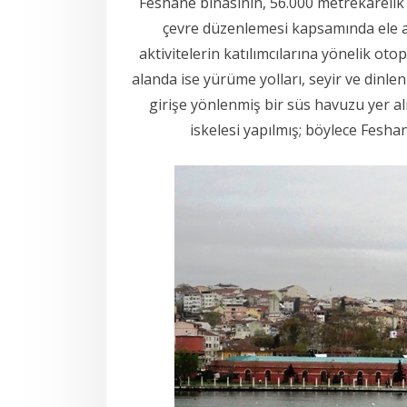
Feshane binasının, 56.000 metrekarelik 
çevre düzenlemesi kapsamında ele al
aktivitelerin katılımcılarına yönelik ot
alanda ise yürüme yolları, seyir ve dinl
girişe yönlenmiş bir süs havuzu yer al
iskelesi yapılmış; böylece Fesha