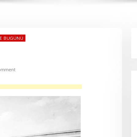
VE BUGÜNÜ
omment