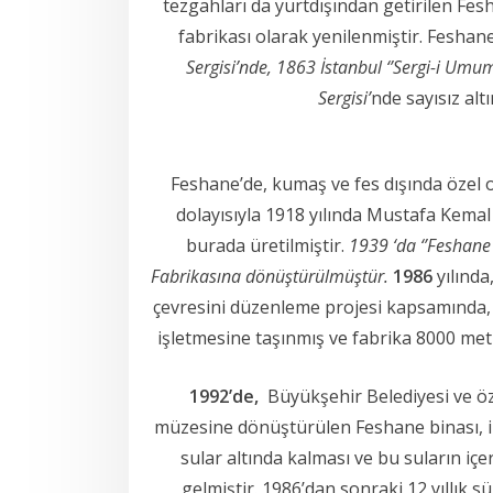
tezgahları da yurtdışından getirilen Fe
fabrikası olarak yenilenmiştir. Fesha
Sergisi’nde, 1863 İstanbul ‘’Sergi-i Umu
Sergisi’
nde sayısız altı
Feshane’de, kumaş ve fes dışında özel o
dolayısıyla 1918 yılında Mustafa Kemal
burada üretilmiştir.
1939 ‘da ‘’Feshane
Fabrikasına dönüştürülmüştür.
1986
yılınd
çevresini düzenleme projesi kapsamında,
işletmesine taşınmış ve fabrika 8000 met
1992’de,
Büyükşehir Belediyesi ve öze
müzesine dönüştürülen Feshane binası, i
sular altında kalması ve bu suların iç
gelmiştir. 1986’dan sonraki 12 yıllık 