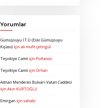
Yorumlar
Gümüşsuyu İ.T.Ü (Eski Gümüşsuyu
Kışlası)
için
ali mufit çetingül
Teşvikiye Camii
için
Poltanov
Teşvikiye Camii
için
Orhan
Adnan Menderes Bulvarı-Vatan Caddesi
için
Akın KURTOĞLU
Emirgan
için
vahabi