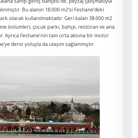
alana sahip geniş bahçesi de, peyzaj çalışmasıyla
ınmıştır. Bu alanın 18.000 m2’si Feshane’deki
opark olarak kullanılmaktadır. Geri kalan 38.000 m2
enme bölümleri, çocuk parkı, bahçe, restoran ve ana
ır. Ayrıca Feshane’nin tam orta aksına bir motor
ne’ye deniz yoluyla da ulaşım sağlanmıştır.