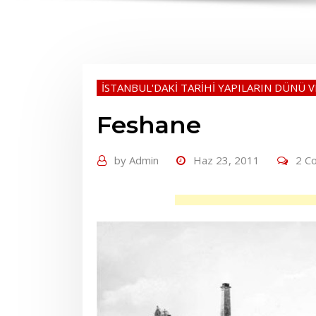
İSTANBUL'DAKİ TARİHİ YAPILARIN DÜNÜ 
Feshane
by
Admin
Haz 23, 2011
2 C