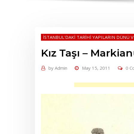
İSTANBUL'DAKİ TARİHİ YAPILARIN DÜNÜ 
Kız Taşı – Markia
by
Admin
May 15, 2011
0 C