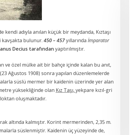
de kendi adıyla anılan küçük bir meydanda, Kıztaşı
ği kavşakta bulunur.
450 – 457
yıllarında
İmparator
ianus Decius tarafından
yaptırılmıştır.
 ve özel mülke ait bir bahçe içinde kalan bu anıt,
 (23 Ağustos 1908) sonra yapılan düzenlemelerde
malarla süslü mermer bir kaidenin üzerinde yer alan
7metre yüksekliğinde olan
Kız Taşı,
yekpare kızıl-gri
bloktan oluşmaktadır.
ak altında kalmıştır. Korint mermerinden, 2,35 m.
alarla süslenmiştir. Kaidenin üç yüzeyinde de,