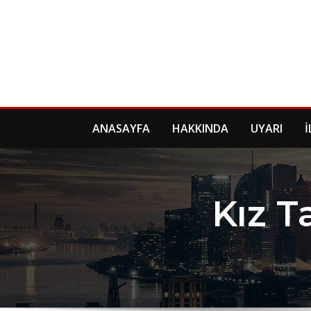
Skip
to
content
ANASAYFA
HAKKINDA
UYARI
İ
Kız T