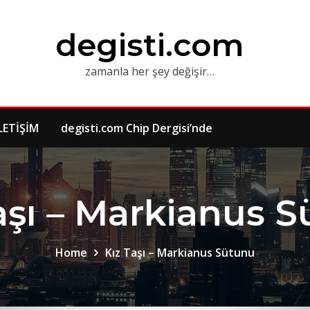
degisti.com
zamanla her şey değişir…
LETİŞİM
degisti.com Chip Dergisi’nde
aşı – Markianus 
Home
Kız Taşı – Markianus Sütunu