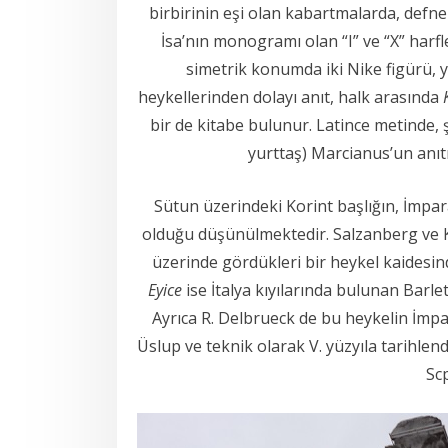
birbirinin eşi olan kabartmalarda, defne
İsa’nın monogramı olan “I” ve “X” harf
simetrik konumda iki Nike figürü, 
heykellerinden dolayı anıt, halk arasında
bir de kitabe bulunur. Latince metinde, 
yurttaş) Marcianus’un anıtı
Sütun üzerindeki Korint başlığın, İmpa
olduğu düşünülmektedir. Salzanberg ve Ko
üzerinde gördükleri bir heykel kaidesi
Eyice
ise İtalya kıyılarında bulunan Barle
Ayrıca R. Delbrueck de bu heykelin İmpa
Üslup ve teknik olarak V. yüzyıla tarihlend
Sc