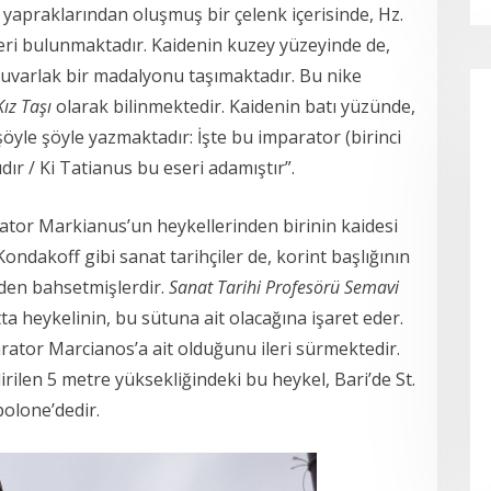
 yapraklarından oluşmuş bir çelenk içerisinde, Hz.
leri bulunmaktadır. Kaidenin kuzey yüzeyinde de,
yuvarlak bir madalyonu taşımaktadır. Bu nike
Kız Taşı
olarak bilinmektedir. Kaidenin batı yüzünde,
şöyle şöyle yazmaktadır: İşte bu imparator (birinci
dır / Ki Tatianus bu eseri adamıştır”.
rator Markianus’un heykellerinden birinin kaidesi
ndakoff gibi sanat tarihçiler de, korint başlığının
nden bahsetmişlerdir.
Sanat Tarihi Profesörü Semavi
tta heykelinin, bu sütuna ait olacağına işaret eder.
rator Marcianos’a ait olduğunu ileri sürmektedir.
irilen 5 metre yüksekliğindeki bu heykel, Bari’de St.
polone’dedir.