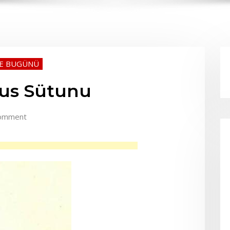
VE BUGÜNÜ
nus Sütunu
omment