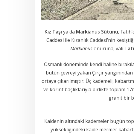
Kız Taşı
ya da
Markianus
Sütunu,
Fatih’
Caddesi ile Kızanlık Caddesi’nin kesişti
Markianus
onuruna, vali
Tat
Osmanlı döneminde kendi haline bırakılan
bütün çevreyi yakan Çırçır yangınından
ortaya çıkarılmıştır. Üç kademeli, kabart
ve korint başlıklarıyla birlikte toplam 1
granit bir 
Kaidenin altındaki kademeler bugün topr
yüksekliğindeki kaide mermer kabartm