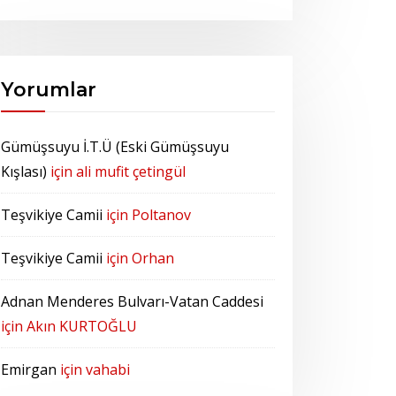
Yorumlar
Gümüşsuyu İ.T.Ü (Eski Gümüşsuyu
Kışlası)
için
ali mufit çetingül
Teşvikiye Camii
için
Poltanov
Teşvikiye Camii
için
Orhan
Adnan Menderes Bulvarı-Vatan Caddesi
için
Akın KURTOĞLU
Emirgan
için
vahabi