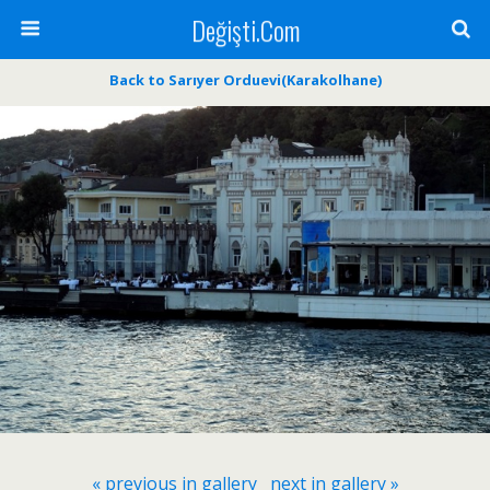
Değişti.Com
Back to Sarıyer Orduevi(Karakolhane)
« previous in gallery
next in gallery »