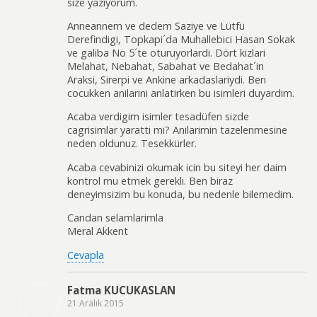
size yaziyorum.
Anneannem ve dedem Saziye ve Lütfü
Derefindigi, Topkapi´da Muhallebici Hasan Sokak
ve galiba No 5´te oturuyorlardi. Dört kizlari
Melahat, Nebahat, Sabahat ve Bedahat´in
Araksi, Sirerpi ve Ankine arkadaslariydi. Ben
cocukken anilarini anlatirken bu isimleri duyardim.
Acaba verdigim isimler tesadüfen sizde
cagrisimlar yaratti mi? Anilarimin tazelenmesine
neden oldunuz. Tesekkürler.
Acaba cevabinizi okumak icin bu siteyi her daim
kontrol mu etmek gerekli. Ben biraz
deneyimsizim bu konuda, bu nedenle bilemedim.
Candan selamlarimla
Meral Akkent
Cevapla
Fatma KUCUKASLAN
21 Aralık 2015