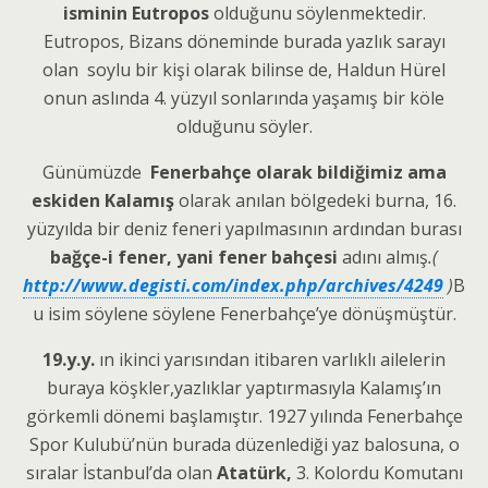
isminin Eutropos
olduğunu söylenmektedir.
Eutropos, Bizans döneminde burada yazlık sarayı
olan soylu bir kişi olarak bilinse de, Haldun Hürel
onun aslında 4. yüzyıl sonlarında yaşamış bir köle
olduğunu söyler.
Günümüzde
Fenerbahçe olarak bildiğ
imiz ama
eskiden Kalamış
olarak anılan bölgedeki burna, 16.
yüzyılda bir deniz feneri yapılmasının ardından burası
bağçe-i fener, yani fener bahçesi
adını almış
.(
http://www.degisti.com/index.php/archives/4249
)
B
u isim söylene söylene Fenerbahçe’ye dönüşmüştür.
19.y.y.
ın ikinci yarısından itibaren varlıklı ailelerin
buraya köşkler,yazlıklar yaptırmasıyla Kalamış’ın
görkemli dönemi başlamıştır. 1927 yılında Fenerbahçe
Spor Kulubü’nün burada düzenlediği yaz balosuna, o
sıralar İstanbul’da olan
Atat
ürk,
3. Kolordu Komutanı