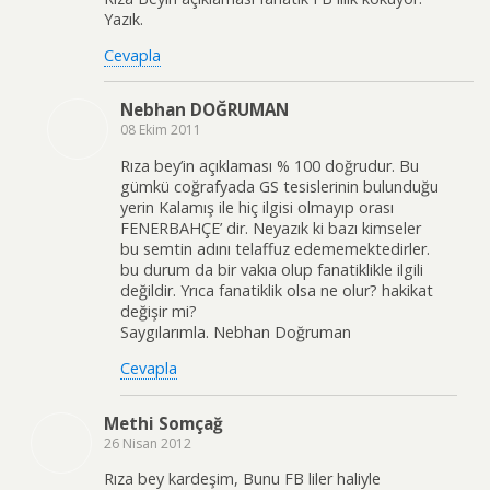
Yazık.
Cevapla
Nebhan DOĞRUMAN
08 Ekim 2011
Rıza bey’in açıklaması % 100 doğrudur. Bu
gümkü coğrafyada GS tesislerinin bulunduğu
yerin Kalamış ile hiç ilgisi olmayıp orası
FENERBAHÇE’ dir. Neyazık ki bazı kimseler
bu semtin adını telaffuz edememektedirler.
bu durum da bir vakıa olup fanatiklikle ilgili
değildir. Yrıca fanatiklik olsa ne olur? hakikat
değişir mi?
Saygılarımla. Nebhan Doğruman
Cevapla
Methi Somçağ
26 Nisan 2012
Rıza bey kardeşim, Bunu FB liler haliyle