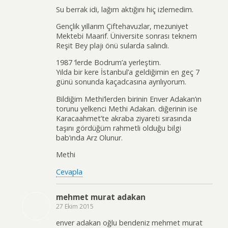
Su berrak idi, lağım aktığını hiç izlemedim.
Gençlik yıllarım Çiftehavuzlar, mezuniyet
Mektebi Maarif. Üniversite sonrası teknem
Reşit Bey plajı önü sularda salındı.
1987 ‘lerde Bodrum’a yerleştim.
Yılda bir kere İstanbul’a geldiğimin en geç 7
günü sonunda kaçadcasına ayrılıyorum.
Bildiğim Methi’lerden birinin Enver Adakan’ın
torunu yelkenci Methi Adakan. diğerinin ise
Karacaahmet’te akraba ziyareti sırasında
taşını gördüğüm rahmetli olduğu bilgi
bab’ında Arz Olunur.
Methi
Cevapla
mehmet murat adakan
27 Ekim 2015
enver adakan oğlu bendeniz mehmet murat