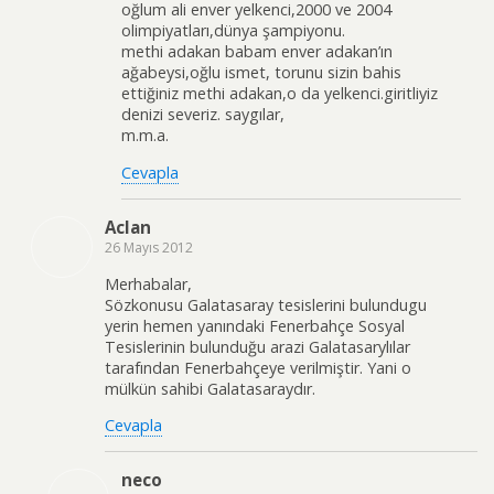
oğlum ali enver yelkenci,2000 ve 2004
olimpiyatları,dünya şampiyonu.
methi adakan babam enver adakan’ın
ağabeysi,oğlu ismet, torunu sizin bahis
ettiğiniz methi adakan,o da yelkenci.giritliyiz
denizi severiz. saygılar,
m.m.a.
Cevapla
Aclan
26 Mayıs 2012
Merhabalar,
Sözkonusu Galatasaray tesislerini bulundugu
yerin hemen yanındaki Fenerbahçe Sosyal
Tesislerinin bulunduğu arazi Galatasarylılar
tarafından Fenerbahçeye verilmiştir. Yani o
mülkün sahibi Galatasaraydır.
Cevapla
neco