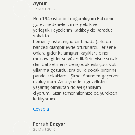
Aynur
16 Mart 2012
Ben 1945 istanbul doğumluyum.Babamın
görevi nedeniyle İzmire geldik ve
yerleştik.Teyzelerim Kadıköy de Karadut
sokakta
hemen girişte ahşap bir binada (arkada
bahçesi olan)bir evde otururlardı.Her sene
onlara gider kalamıştan kayıklara biner
modaya gider ve yüzerdik.Sızin vişne sokak
dan bahsetmeniz beniçoook eski çocukluk
yıllarıma götürdü..zıra bu ıkı sokak bırbırıne
paralel sokaklardı…Şimdi önunden geçerken
üzülüyorum .Ama yinede o güzellikleri
yaşamış olmaktan dolayı şanslıyım
diyorum…Sizin temennilerinize de yürekten
katılıyorum…
Cevapla
Ferruh Bazyar
20 Mart 2016