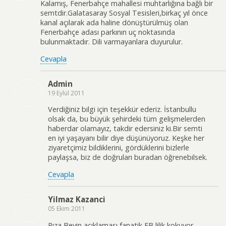
Kalamış, Fenerbahçe mahallesi muhtarlığına bağlı bir
semtdir.Galatasaray Sosyal Tesisleri,birkaç yıl önce
kanal açılarak ada haline dönüştürülmüş olan
Fenerbahçe adası parkının uç noktasında
bulunmaktadır. Dili varmayanlara duyurulur.
Cevapla
Admin
19 Eylül 2011
Verdiğiniz bilgi için teşekkür ederiz. İstanbullu
olsak da, bu büyük şehirdeki tüm gelişmelerden
haberdar olamayız, takdir edersiniz ki.Bir semti
en iyi yaşayanı bilir diye düşünüyoruz. Keşke her
ziyaretçimiz bildiklerini, gördüklerini bizlerle
paylaşsa, biz de doğruları buradan öğrenebilsek.
Cevapla
Yilmaz Kazanci
05 Ekim 2011
Rıza Beyin açıklaması fanatik FB lilik kokuyor.