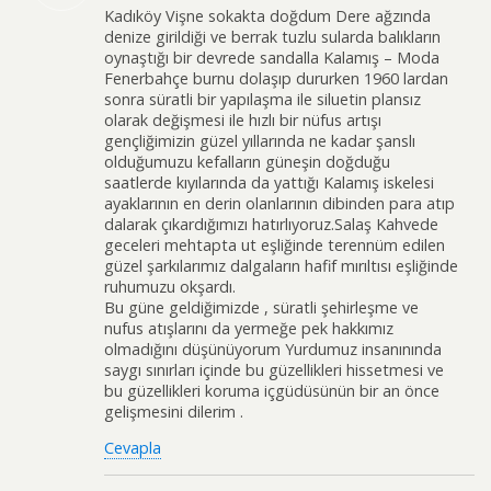
Kadıköy Vişne sokakta doğdum Dere ağzında
denize girildiği ve berrak tuzlu sularda balıkların
oynaştığı bir devrede sandalla Kalamış – Moda
Fenerbahçe burnu dolaşıp dururken 1960 lardan
sonra süratli bir yapılaşma ile siluetin plansız
olarak değişmesi ile hızlı bir nüfus artışı
gençliğimizin güzel yıllarında ne kadar şanslı
olduğumuzu kefalların güneşin doğduğu
saatlerde kıyılarında da yattığı Kalamış iskelesi
ayaklarının en derin olanlarının dibinden para atıp
dalarak çıkardığımızı hatırlıyoruz.Salaş Kahvede
geceleri mehtapta ut eşliğinde terennüm edilen
güzel şarkılarımız dalgaların hafif mırıltısı eşliğinde
ruhumuzu okşardı.
Bu güne geldiğimizde , süratli şehirleşme ve
nufus atışlarını da yermeğe pek hakkımız
olmadığını düşünüyorum Yurdumuz insanınında
saygı sınırları içinde bu güzellikleri hissetmesi ve
bu güzellikleri koruma içgüdüsünün bir an önce
gelişmesini dilerim .
Cevapla