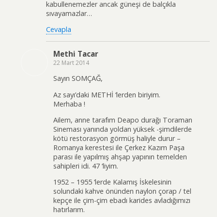
kabullenemezler ancak güneşi de balçıkla
sıvayamazlar…
Cevapla
Methi Tacar
22 Mart 2014
Sayın SOMÇAĞ,
Az sayı’daki METHİ ‘lerden biriyim.
Merhaba !
Ailem, anne tarafım Deapo durağı Toraman
Sineması yanında yoldan yüksek -şimdilerde
kötü restorasyon görmüş haliyle durur –
Romanya kerestesi ile Çerkez Kazım Paşa
parası ile yapılmış ahşap yapının temelden
sahipleri idi. 47 ‘liyim.
1952 – 1955 ‘lerde Kalamış İskelesinin
solundaki kahve önünden naylon çorap / tel
kepçe ile çim-çim ebadı karides avladığımızı
hatırlarım.