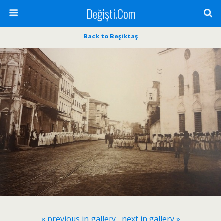
Değişti.Com
Back to Beşiktaş
« previous in gallery
next in gallery »