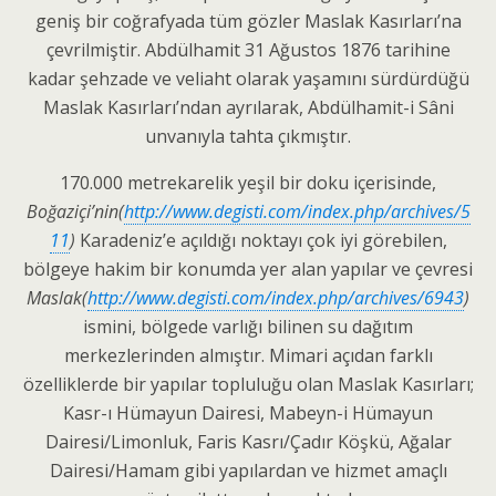
geniş bir coğrafyada tüm gözler Maslak Kasırları’na
çevrilmiştir. Abdülhamit 31 Ağustos 1876 tarihine
kadar şehzade ve veliaht olarak yaşamını sürdürdüğü
Maslak Kasırları’ndan ayrılarak, Abdülhamit-i Sâni
unvanıyla tahta çıkmıştır.
170.000 metrekarelik yeşil bir doku içerisinde,
Boğaziçi’nin(
http://www.degisti.com/index.php/archives/5
11
)
Karadeniz’e açıldığı noktayı çok iyi görebilen,
bölgeye hakim bir konumda yer alan yapılar ve çevresi
Maslak(
http://www.degisti.com/index.php/archives/6943
)
ismini, bölgede varlığı bilinen su dağıtım
merkezlerinden almıştır. Mimari açıdan farklı
özelliklerde bir yapılar topluluğu olan Maslak Kasırları;
Kasr-ı Hümayun Dairesi, Mabeyn-i Hümayun
Dairesi/Limonluk, Faris Kasrı/Çadır Köşkü, Ağalar
Dairesi/Hamam gibi yapılardan ve hizmet amaçlı