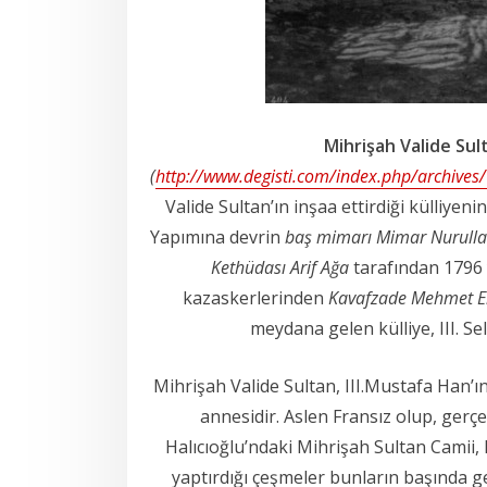
Mihrişah Valide Sul
(
http://www.degisti.com/index.php/archives
Valide Sultan’ın inşaa ettirdiği külliyen
Yapımına devrin
baş mimarı
Mimar Nurulla
Kethüdası Arif Ağa
tarafından 1796 
kazaskerlerinden
Kavafzade Mehmet Em
meydana gelen külliye, III. Se
Mihrişah Valide Sultan, III.Mustafa Han’ın
annesidir. Aslen Fransız olup, gerçek
Halıcıoğlu’ndaki Mihrişah Sultan Camii, E
yaptırdığı çeşmeler bunların başında g