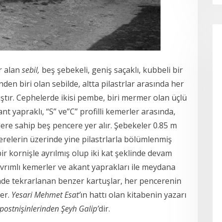
r alan
sebil,
beş şebekeli, geniş saçaklı, kubbeli bir
den biri olan sebilde, altta pilastrlar arasında her
ştır. Cephelerde ikisi pembe, biri mermer olan üçlü
t yapraklı, “S” ve”C” profilli kemerler arasında,
re sahip beş pencere yer alır. Şebekeler 0.85 m
erelerin üzerinde yine pilastrlarla bölümlenmiş
bir kornişle ayrılmış olup iki kat şeklinde devam
kıvrımlı kemerler ve akant yaprakları ile meydana
kinde tekrarlanan benzer kartuşlar, her pencerenin
ler.
Yesari Mehmet Esat’
ın hattı olan kitabenin yazarı
postnişinlerinden Şeyh Galip’
dir.