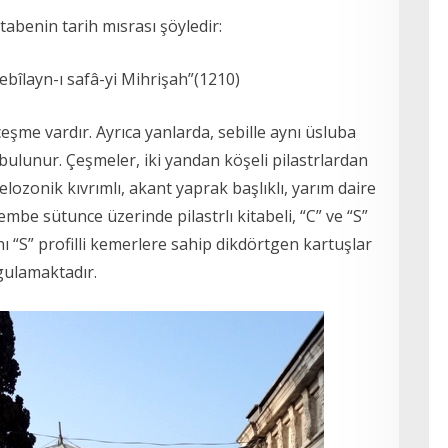
benin tarih mısrası şöyledir:
îlayn-ı safâ-yi Mihrişah”(1210)
çeşme vardır. Ayrıca yanlarda, sebille aynı üsluba
 bulunur. Çeşmeler, iki yandan köşeli pilastrlardan
lozonik kıvrımlı, akant yaprak başlıklı, yarım daire
 pembe sütunce üzerinde pilastrlı kitabeli, “C” ve “S”
ını “S” profilli kemerlere sahip dikdörtgen kartuşlar
gulamaktadır.