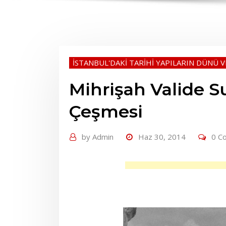
İSTANBUL'DAKİ TARİHİ YAPILARIN DÜNÜ 
Mihrişah Valide Su
Çeşmesi
by
Admin
Haz 30, 2014
0 C