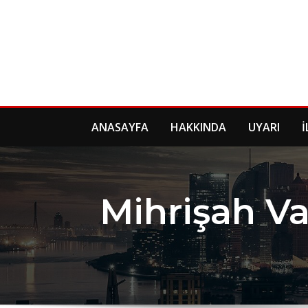
Skip
to
content
ANASAYFA
HAKKINDA
UYARI
İ
Mihrişah Va