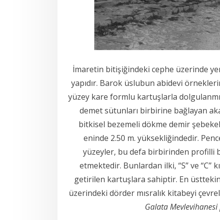
İmaretin bitişiğindeki cephe üzerinde ye
yapıdır. Barok üslubun abidevi örneklerin
yüzey kare formlu kartuşlarla dolgulanmı
demet sütunları birbirine bağlayan akan
bitkisel bezemeli dökme demir şebekele
eninde 2.50 m. yüksekliğindedir. Penc
yüzeyler, bu defa birbirinden profilli 
etmektedir. Bunlardan ilki, “S” ve “C” 
getirilen kartuşlara sahiptir. En üstte
üzerindeki dörder mısralık kitabeyi çevre
Galata Mevlevihanesi 