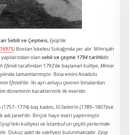
tan Sebili ve Çeşmesi,
Eyüp’de
/16975
)
Bostan İskelesi Sokağında yer alır. Mihrişah
in yapılarından olan
sebil ve çeşme
1794
tarihli
dir.
h Efendi
tarafından 1792’de başlanan külliye,
Mimar
yılında tamamlanmıştır. Bina emini Anadolu
in Efendi’
dir. İki ayrı avluyu çeviren binalardan
lim döneminin karakteristik ilk eseridir.
 (1757–1774) baş kadını, III.Selim’in (1789–1807)ise
 adı Janet’dir. Birçok hayır eseri yaptırmıştır.
yüp’teki külliyesi ve İstanbul’un çeşitli yerlerinde
elir. Dokuz adet de vakfiyesi bulunmaktadır.
Eyüp