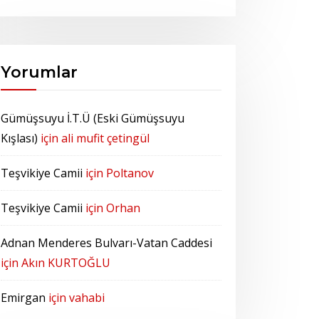
Yorumlar
Gümüşsuyu İ.T.Ü (Eski Gümüşsuyu
Kışlası)
için
ali mufit çetingül
Teşvikiye Camii
için
Poltanov
Teşvikiye Camii
için
Orhan
Adnan Menderes Bulvarı-Vatan Caddesi
için
Akın KURTOĞLU
Emirgan
için
vahabi