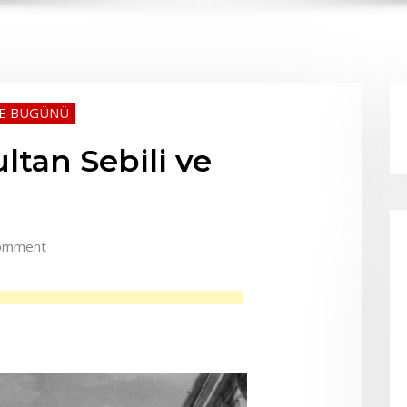
VE BUGÜNÜ
ltan Sebili ve
omment