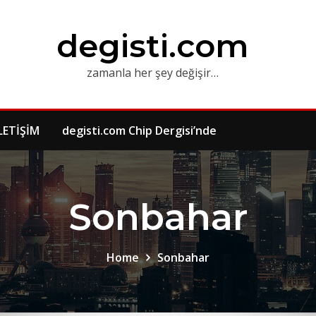
degisti.com
zamanla her şey değişir…
LETİŞİM
degisti.com Chip Dergisi’nde
Sonbahar
Home
Sonbahar