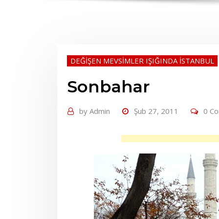
DEĞİŞEN MEVSİMLER IŞIĞINDA İSTANBUL
Sonbahar
by
Admin
Şub 27, 2011
0 C