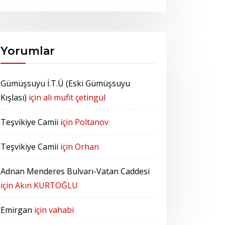
Yorumlar
Gümüşsuyu İ.T.Ü (Eski Gümüşsuyu
Kışlası)
için
ali mufit çetingül
Teşvikiye Camii
için
Poltanov
Teşvikiye Camii
için
Orhan
Adnan Menderes Bulvarı-Vatan Caddesi
için
Akın KURTOĞLU
Emirgan
için
vahabi