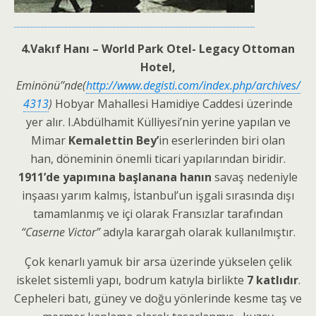
4.Vakıf Hanı –
World Park Otel-
Legacy Ottoman
Hotel,
Eminönü’’nde(
http://www.degisti.com/index.php/archives/
4313
)
Hobyar Mahallesi Hamidiye Caddesi üzerinde
yer alır. I.Abdülhamit Külliyesi’nin yerine yapılan ve
Mimar
Kemalettin Bey’
in eserlerinden biri olan
han, döneminin önemli ticari yapılarından biridir.
1911’de yapımına başlanana hanın
savaş nedeniyle
inşaası yarım kalmış, İstanbul’un işgali sırasında dışı
tamamlanmış ve içi olarak Fransızlar tarafından
“Caserne Victor”
adıyla karargah olarak kullanılmıştır.
Çok kenarlı yamuk bir arsa üzerinde yükselen çelik
iskelet sistemli yapı, bodrum katıyla birlikte
7 katlıdır
.
Cepheleri batı, güney ve doğu yönlerinde kesme taş ve