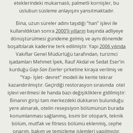
eteklerindeki mukarnaslı, palmetli kornişler, bu
üslubun süsleme anlayışını yansıtmaktadır.
Bina, uzun süreler adını taşıdığı “han” işlevi ile
kullanıldıktan sonra
2000’li yılların
başında adliyeye
dönüştürülmesi gündeme gelmiş ve aynı dönemde
boşaltılarak kaderine terk edilmiştir. Yapı
2006 yılında
Vakıflar Genel Müdürlüğü tarafından, turizmci
işadamları Mehmet İpek, Rauf Akdal ve Sedat Eser’in
kurduğu
Gap-San Eserler
şirketine kiraya verilmiş ve
“Yap- İşlet- devret” modeli ile kente tekrar
kazandırılmıştır. Geçirdiği restorasyon sırasında otel
işlevi verilmesi ile handa bazı değişikliklere gidilmiştir:
Binanın girişi tam merkezdeki dükkanın bulunduğu
yere alınarak, otelin resepsiyon bölümünün burada
konumlanması sağlanmış, kısmi bir otopark, teknik
bölüm, mutfak ve fitness bölümü eklenmiş, cephe
onarım, bakım ve temizleme işlemleri yapılmıştır.