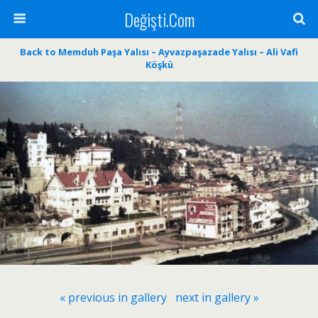
Değişti.Com
Back to Memduh Paşa Yalısı – Ayvazpaşazade Yalısı – Ali Vafi
Köşkü
« previous in gallery
next in gallery »