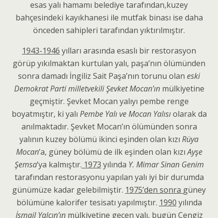
esas yalı hamamı belediye tarafından,kuzey
bahçesindeki kayıkhanesi ile mutfak binası ise daha
önceden sahipleri tarafından yıktırılmıştır.
1943-1946
yılları arasında esaslı bir restorasyon
görüp yıkılmaktan kurtulan yalı, paşa’nın ölümünden
sonra damadı İngiliz Sait Paşa’nın torunu olan
eski
Demokrat Parti milletvekili Şevket Mocan’ın
mülkiyetine
geçmiştir. Şevket Mocan yalıyı pembe renge
boyatmıştır, ki yalı
Pembe Yalı ve Mocan Yalısı
olarak da
anılmaktadır. Şevket Mocan’ın ölümünden sonra
yalının kuzey bölümü ikinci eşinden olan kızı
Rüya
Mocan
’a, güney bölümü de ilk eşinden olan kızı
Ayşe
Şemsa
’ya kalmıştır.
1973
yılında
Y. Mimar Sinan Genim
tarafından restorasyonu yapılan yalı iyi bir durumda
günümüze kadar gelebilmiştir.
1975’den sonra
güney
bölümüne kalorifer tesisatı yapılmıştır.
1990
yılında
İsmail Yalçın’ın
mülkiyetine geçen yalı, bugün Cengiz