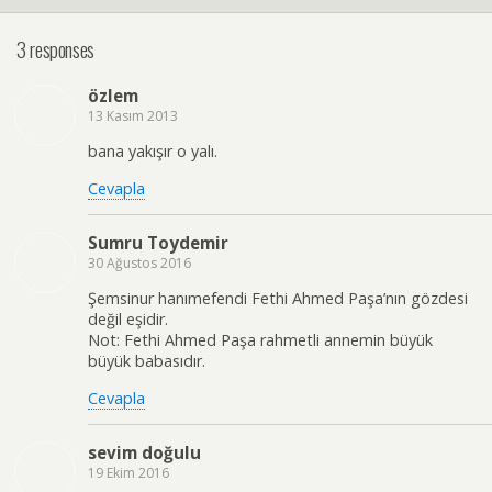
3 responses
özlem
13 Kasım 2013
bana yakışır o yalı.
Cevapla
Sumru Toydemir
30 Ağustos 2016
Şemsinur hanımefendi Fethi Ahmed Paşa’nın gözdesi
değil eşidir.
Not: Fethi Ahmed Paşa rahmetli annemin büyük
büyük babasıdır.
Cevapla
sevim doğulu
19 Ekim 2016