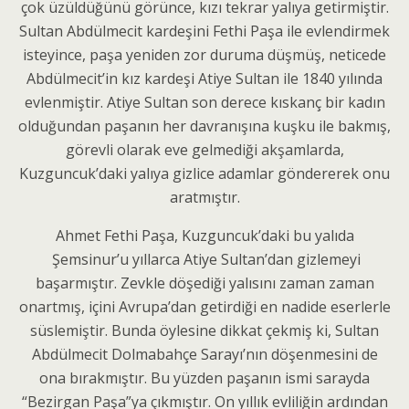
çok üzüldüğünü görünce, kızı tekrar yalıya getirmiştir.
Sultan Abdülmecit kardeşini Fethi Paşa ile evlendirmek
isteyince, paşa yeniden zor duruma düşmüş, neticede
Abdülmecit’in kız kardeşi Atiye Sultan ile 1840 yılında
evlenmiştir. Atiye Sultan son derece kıskanç bir kadın
olduğundan paşanın her davranışına kuşku ile bakmış,
görevli olarak eve gelmediği akşamlarda,
Kuzguncuk’daki yalıya gizlice adamlar göndererek onu
aratmıştır.
Ahmet Fethi Paşa, Kuzguncuk’daki bu yalıda
Şemsinur’u yıllarca Atiye Sultan’dan gizlemeyi
başarmıştır. Zevkle döşediği yalısını zaman zaman
onartmış, içini Avrupa’dan getirdiği en nadide eserlerle
süslemiştir. Bunda öylesine dikkat çekmiş ki, Sultan
Abdülmecit Dolmabahçe Sarayı’nın döşenmesini de
ona bırakmıştır. Bu yüzden paşanın ismi sarayda
“Bezirgan Paşa”ya çıkmıştır. On yıllık evliliğin ardından