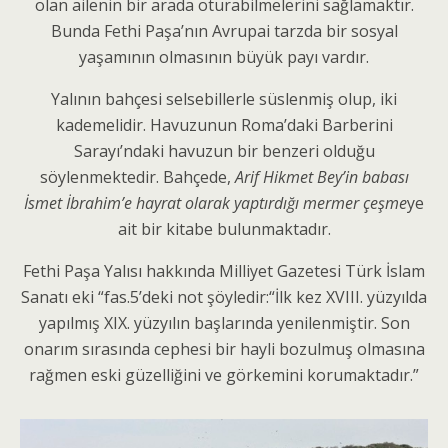
olan ailenin bir arada oturabilmelerini sağlamaktır.
Bunda Fethi Paşa’nın Avrupai tarzda bir sosyal
yaşamının olmasının büyük payı vardır.
Yalının bahçesi selsebillerle süslenmiş olup, iki
kademelidir. Havuzunun Roma’daki Barberini
Sarayı’ndaki havuzun bir benzeri olduğu
söylenmektedir. Bahçede,
Arif Hikmet Bey’in babası
İsmet İbrahim’e hayrat olarak yaptırdığı mermer çeşme
ye
ait bir kitabe bulunmaktadır.
Fethi Paşa Yalısı hakkında Milliyet Gazetesi Türk İslam
Sanatı eki “fas.5’deki not şöyledir:“İlk kez XVIII. yüzyılda
yapılmış XIX. yüzyılın başlarında yenilenmiştir. Son
onarım sırasında cephesi bir hayli bozulmuş olmasına
rağmen eski güzelliğini ve görkemini korumaktadır.”