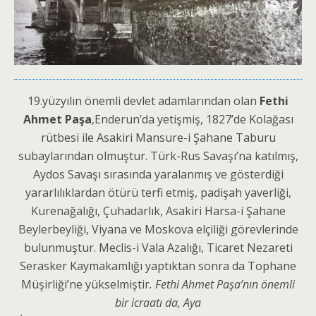
19.yüzyılın önemli devlet adamlarından olan
Fethi
Ahmet Paşa
,Enderun’da yetişmiş, 1827’de Kolağası
rütbesi ile Asakiri Mansure-i Şahane Taburu
subaylarından olmuştur. Türk-Rus Savaşı’na katılmış,
Aydos Savaşı sırasında yaralanmış ve gösterdiği
yararlılıklardan ötürü terfi etmiş, padişah yaverliği,
Kurenağalığı, Çuhadarlık, Asakiri Harsa-i Şahane
Beylerbeyliği, Viyana ve Moskova elçiliği görevlerinde
bulunmuştur. Meclis-i Vala Azalığı, Ticaret Nezareti
Serasker Kaymakamlığı yaptıktan sonra da Tophane
Müşirliği’ne yükselmiştir
. Fethi Ahmet Paşa’nın önemli
bir icraatı da, Aya