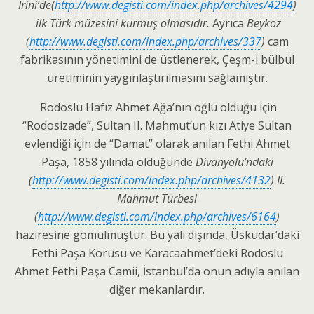
İrini’de(
http://www.degisti.com/index.php/archives/4294
)
ilk Türk müzesini kurmuş olmasıdır.
Ayrıca
Beykoz
(
http://www.degisti.com/index.php/archives/337
)
cam
fabrikasının yönetimini de üstlenerek, Çeşm-i bülbül
üretiminin yaygınlaştırılmasını sağlamıştır.
Rodoslu Hafız Ahmet Ağa’nın oğlu olduğu için
“Rodosizade”, Sultan II. Mahmut’un kızı Atiye Sultan
evlendiği için de “Damat” olarak anılan Fethi Ahmet
Paşa, 1858 yılında öldüğünde
Divanyolu’ndaki
(
http://www.degisti.com/index.php/archives/4132
) II.
Mahmut Türbesi
(
http://www.degisti.com/index.php/archives/6164
)
haziresine gömülmüştür. Bu yalı dışında, Üsküdar’daki
Fethi Paşa Korusu ve Karacaahmet’deki Rodoslu
Ahmet Fethi Paşa Camii, İstanbul’da onun adıyla anılan
diğer mekanlardır.