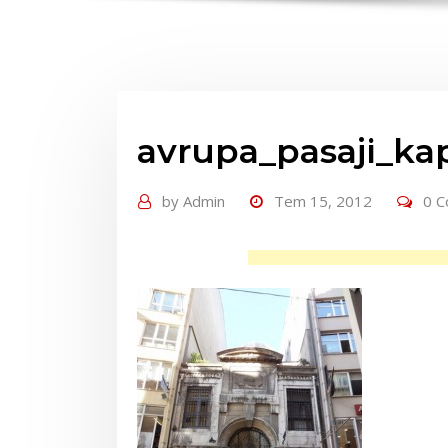
avrupa_pasaji_kap
by
Admin
Tem 15, 2012
0 