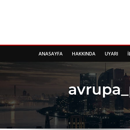
Skip
to
content
ANASAYFA
HAKKINDA
UYARI
İ
avrupa_