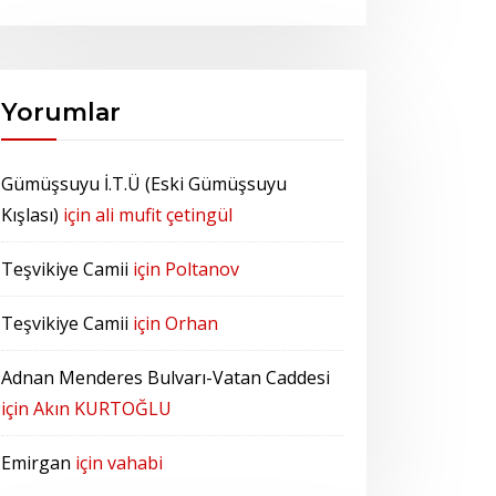
Yorumlar
Gümüşsuyu İ.T.Ü (Eski Gümüşsuyu
Kışlası)
için
ali mufit çetingül
Teşvikiye Camii
için
Poltanov
Teşvikiye Camii
için
Orhan
Adnan Menderes Bulvarı-Vatan Caddesi
için
Akın KURTOĞLU
Emirgan
için
vahabi