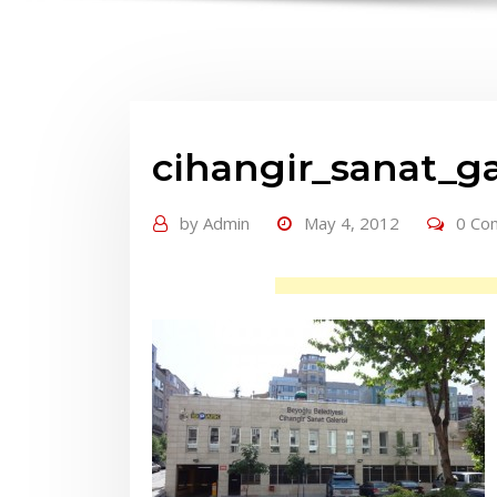
cihangir_sanat_ga
by
Admin
May 4, 2012
0 Co