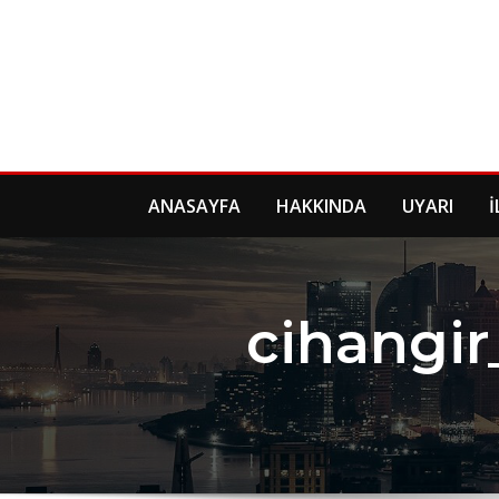
Skip
to
content
ANASAYFA
HAKKINDA
UYARI
İ
cihangir