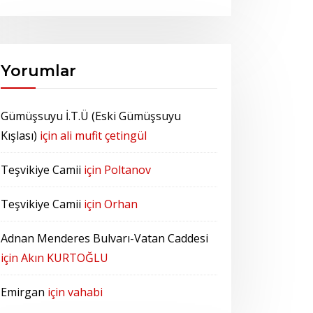
Yorumlar
Gümüşsuyu İ.T.Ü (Eski Gümüşsuyu
Kışlası)
için
ali mufit çetingül
Teşvikiye Camii
için
Poltanov
Teşvikiye Camii
için
Orhan
Adnan Menderes Bulvarı-Vatan Caddesi
için
Akın KURTOĞLU
Emirgan
için
vahabi