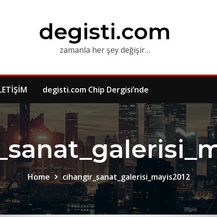
degisti.com
zamanla her şey değişir…
LETİŞİM
degisti.com Chip Dergisi’nde
_sanat_galerisi_
Home
cihangir_sanat_galerisi_mayis2012