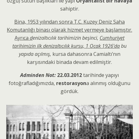
özgü) sütun başlıkları ile yapı
Oryantalist bir havaya
sahiptir.
Bina, 1953 yılından sonra T.C. Kuzey Deniz Saha
Komutanlığı binası olarak hizmet vermeye başlamıştır.
Ayrıca
d
enizaltıcılık tarihimizin beşinci,
Cumhuriyet
tarihimizin ilk denizaltıcılık kursu, 1 Ocak 1926’da
bu
yapıda açılmış,
kursa dahasonra Camialtı’nın
karşısındaki binada devam edilmiştir.
Adminden Not:
22.03.2012
tarihinde yapıyı
fotoğrafladığımızda,
restorasyon
a alınmış olduğunu
gördük.