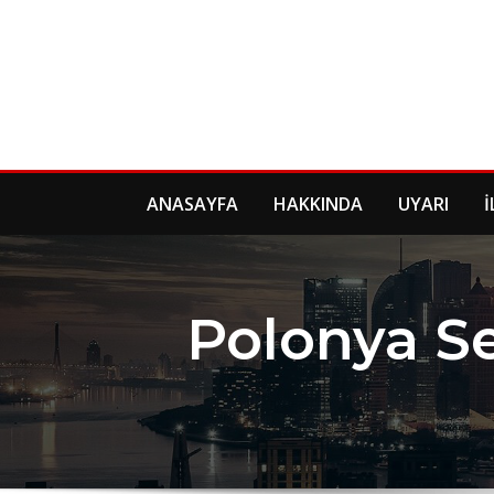
Skip
to
content
ANASAYFA
HAKKINDA
UYARI
İ
Polonya Sef