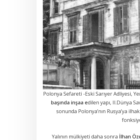
Polonya Sefareti -Eski Sarıyer Adliyesi, Y
başında inşaa e
dilen yapı, II.Dünya S
sonunda Polonya’nın Rusya’ya ilhakı 
fonksiy
Yalının mülkiyeti daha sonra
İlhan Öz