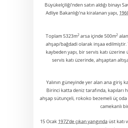
Büyükelçiliği’nden satın aldığı binayı S
Adliye Bakanlığı’na kiralanan yapı,
1960
2
2
Toplam 5323m
arsa içinde 500m
alan
ahşap/bağdadi olarak inşaa edilmiştir. 
kaybeden yapı, bir servis katı üzerine ü
servis katı üzerinde, ahşaptan altış
Yalının güneyinde yer alan ana giriş 
Birinci katta deniz tarafında, kapıları
ahşap sütunçeli, rokoko bezemeli üç oda 
camekanlı bi
15 Ocak
1972’de çıkan yangında
üst katı v