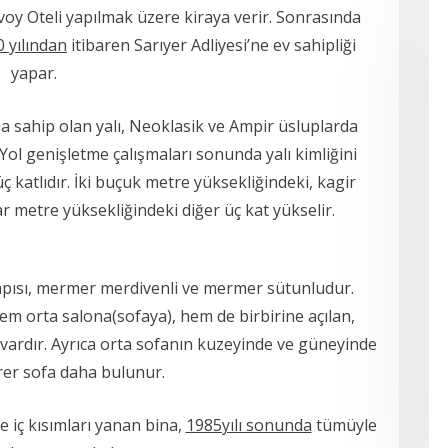
avoy Oteli yapılmak üzere kiraya verir. Sonrasında
 yılından
itibaren Sarıyer Adliyesi’ne ev sahipliği
yapar.
a sahip olan yalı, Neoklasik ve Ampir üsluplarda
Yol genişletme çalışmaları sonunda yalı kimliğini
ç katlıdır. İki buçuk metre yüksekliğindeki, kagir
ar metre yüksekliğindeki diğer üç kat yükselir.
kapısı, mermer merdivenli ve mermer sütunludur.
 hem orta salona(sofaya), hem de birbirine açılan,
vardır. Ayrıca orta sofanın kuzeyinde ve güneyinde
rer sofa daha bulunur.
e iç kısımları yanan bina,
1985yılı sonunda
tümüyle