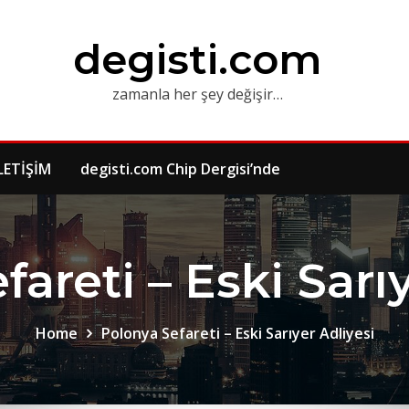
degisti.com
zamanla her şey değişir…
LETİŞİM
degisti.com Chip Dergisi’nde
areti – Eski Sarı
Home
Polonya Sefareti – Eski Sarıyer Adliyesi