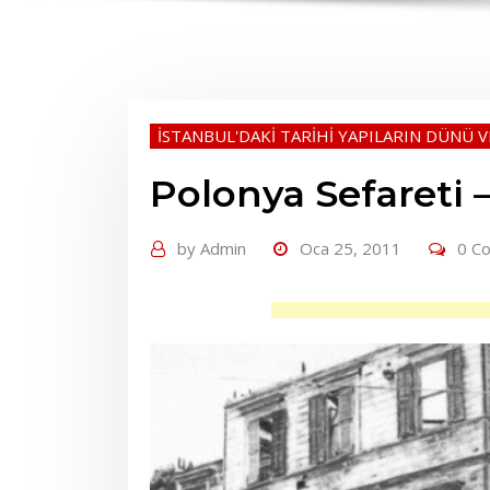
İSTANBUL'DAKİ TARİHİ YAPILARIN DÜNÜ 
Polonya Sefareti –
by
Admin
Oca 25, 2011
0 C