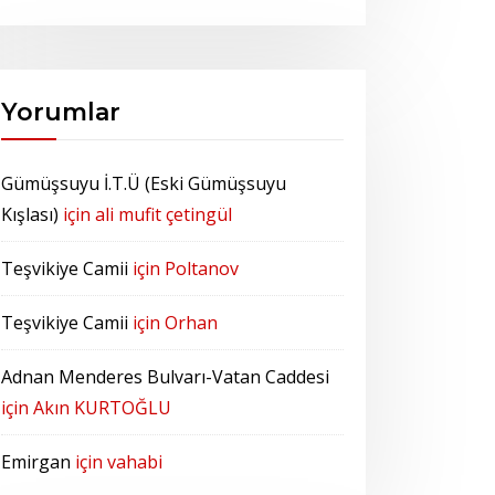
Yorumlar
Gümüşsuyu İ.T.Ü (Eski Gümüşsuyu
Kışlası)
için
ali mufit çetingül
Teşvikiye Camii
için
Poltanov
Teşvikiye Camii
için
Orhan
Adnan Menderes Bulvarı-Vatan Caddesi
için
Akın KURTOĞLU
Emirgan
için
vahabi