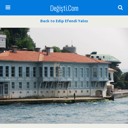
Değişti.Com
Back to Edip Efendi Yalısı