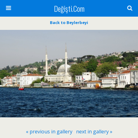
Değişti.Com
Back to Beylerbeyi
« previous in gallery
next in gallery »