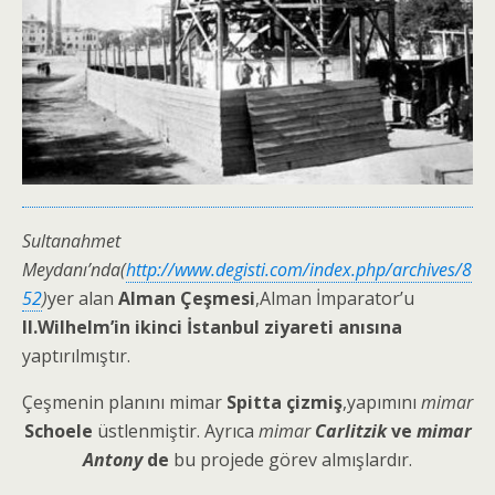
Sultanahmet
Meydanı’nda(
http://www.degisti.com/index.php/archives/8
52
)
yer alan
Alman Çeşmesi
,Alman İmparator’u
II.Wilhelm’in ikinci İstanbul ziyareti anısına
yaptırılmıştır.
Çeşmenin planını mimar
Spitta çizmiş
,yapımını
mimar
Schoele
üstlenmiştir. Ayrıca
mimar
Carlitzik
ve
mimar
Antony
de
bu projede görev almışlardır.