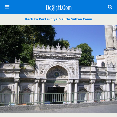
Değişti.Com
Back to Pertevniyal Valide Sultan Camii