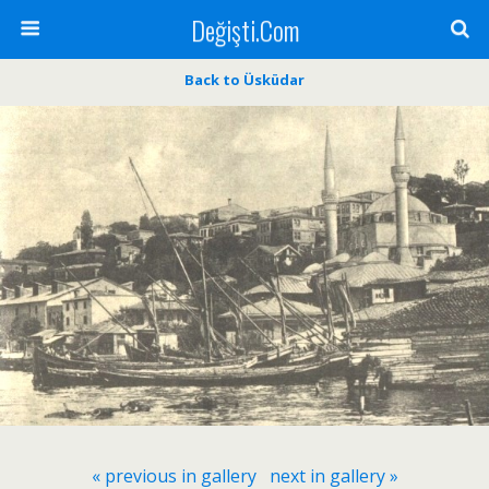
Değişti.Com
Back to Üsküdar
« previous in gallery
next in gallery »