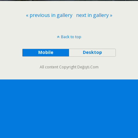
« previous in gallery
next in gallery »
Back to top
Mobile
Desktop
All content Copyright Değişti.Com