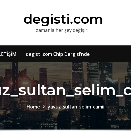
degisti.com
zamanla her şey değişir…
LETİŞİM
degisti.com Chip Dergisi’nde
z_sultan_selim_
Home
yavuz_sultan_selim_camii