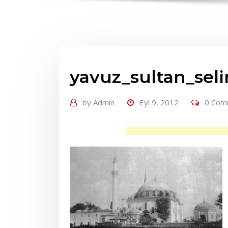
yavuz_sultan_sel
by
Admin
Eyl 9, 2012
0 Com