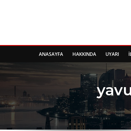
Skip
to
content
ANASAYFA
HAKKINDA
UYARI
İ
yavu