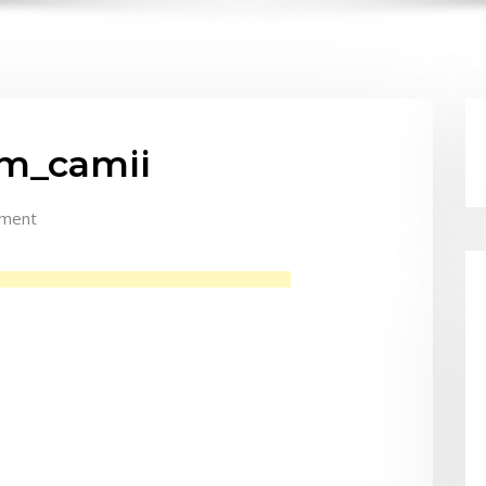
im_camii
ment