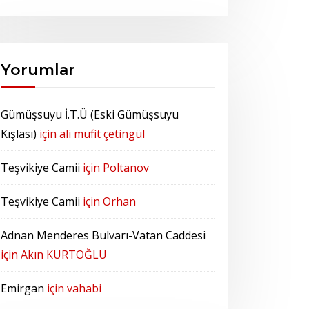
Yorumlar
Gümüşsuyu İ.T.Ü (Eski Gümüşsuyu
Kışlası)
için
ali mufit çetingül
Teşvikiye Camii
için
Poltanov
Teşvikiye Camii
için
Orhan
Adnan Menderes Bulvarı-Vatan Caddesi
için
Akın KURTOĞLU
Emirgan
için
vahabi