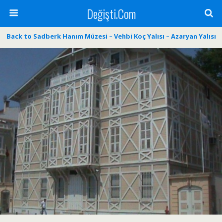
Değişti.Com
Back to Sadberk Hanım Müzesi – Vehbi Koç Yalısı – Azaryan Yalısı