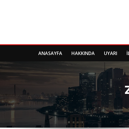
Skip
to
content
ANASAYFA
HAKKINDA
UYARI
İ