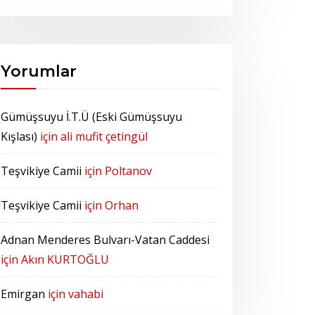
Yorumlar
Gümüşsuyu İ.T.Ü (Eski Gümüşsuyu
Kışlası)
için
ali mufit çetingül
Teşvikiye Camii
için
Poltanov
Teşvikiye Camii
için
Orhan
Adnan Menderes Bulvarı-Vatan Caddesi
için
Akın KURTOĞLU
Emirgan
için
vahabi