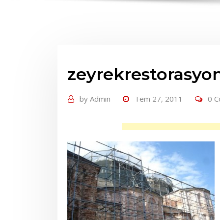
zeyrekrestorasyo
by
Admin
Tem 27, 2011
0 