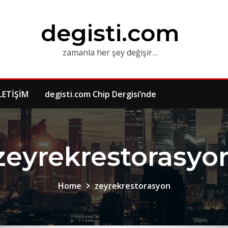
degisti.com
zamanla her şey değişir…
LETİŞİM
degisti.com Chip Dergisi’nde
zeyrekrestorasyo
Home
zeyrekrestorasyon