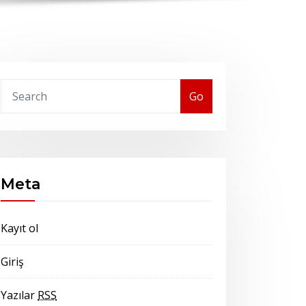
Go
Meta
Kayıt ol
Giriş
Yazılar
RSS