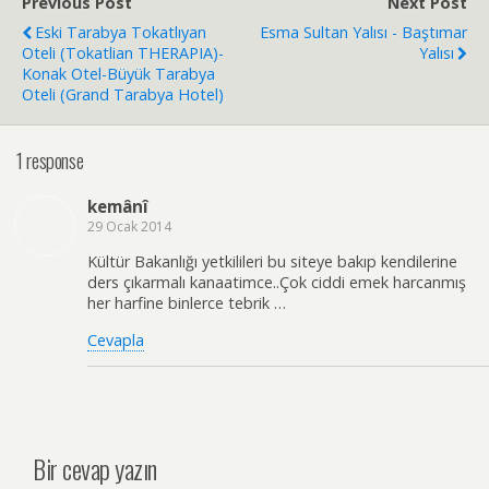
Previous Post
Next Post
Eski Tarabya Tokatlıyan
Esma Sultan Yalısı - Baştımar
Oteli (Tokatlian THERAPIA)-
Yalısı
Konak Otel-Büyük Tarabya
Oteli (Grand Tarabya Hotel)
1 response
kemânî
29 Ocak 2014
Kültür Bakanlığı yetkilileri bu siteye bakıp kendilerine
ders çıkarmalı kanaatimce..Çok ciddi emek harcanmış
her harfine binlerce tebrik …
Cevapla
Bir cevap yazın