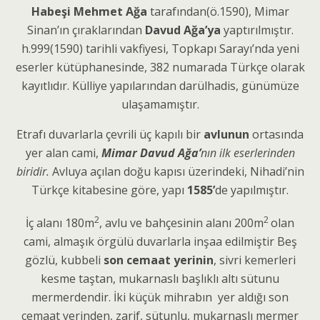
Habeşi Mehmet Ağa
tarafından(ö.1590), Mimar
Sinan’ın çıraklarından
Davud Ağa’ya
yaptırılmıştır.
h.999(1590) tarihli vakfiyesi, Topkapı Sarayı’nda yeni
eserler kütüphanesinde, 382 numarada Türkçe olarak
kayıtlıdır. Külliye yapılarından darülhadis, günümüze
ulaşamamıştır.
Etrafı duvarlarla çevrili üç kapılı bir
avlunun
ortasında
yer alan cami,
Mimar Davud Ağa’
nın ilk eserlerinden
biridir.
Avluya açılan doğu kapısı üzerindeki, Nihadi’nin
Türkçe kitabesine göre, yapı
1585’
de yapılmıştır.
2
2
İç alanı 180m
, avlu ve bahçesinin alanı 200m
olan
cami, almaşık örgülü duvarlarla inşaa edilmiştir Beş
gözlü, kubbeli
son cemaat yerinin
, sivri kemerleri
kesme taştan, mukarnaslı başlıklı altı sütunu
mermerdendir. İki küçük mihrabın yer aldığı son
cemaat yerinden, zarif, sütunlu, mukarnaslı mermer