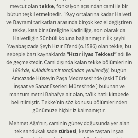
mevcut olan
tekke
, fonksiyon açısından cami ile bir
bütün teşkil etmektedir. 19.yy ortalarına kadar Halveti
ve Bayrami tarikatları arasında birçok kez el değiştiren
tekke, kısa bir süreliğine Kadiriliğe, son olarak da
Halvetiliğin Sünbüli koluna bağlanmıştır. İlk şeyhi
Yayabaşızade Şeyh Hızır Efendi(ö.1586) olan tekke, bu
sebeple bazı kaynaklarda
“Hızır İlyas Tekkesi”
adı ile
de geçmektedir. Cami dışında kalan tekke bölümlerinin
1894’de, II.Abdülhamit tarafından yenilendiği
, bugün
Amcazade Hüseyin Paşa Medresesi’nde (eski Türk
İnşaat ve Sanat Eserleri Müzesi’nde ) bulunan ve
manzum metni Bahai’ye ait olan, ta’lik hatlı kitabede
belirtilmiştir. Tekke’nin söz konusu bölümlerinden
günümüze hiçbir iz kalmamıştır.
Mehmet Ağa’nın, caminin güney doğusunda yer alan
tek sandukalı sade
türbesi
, kesme taştan inşaa