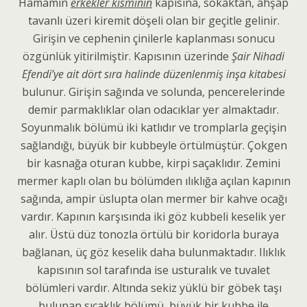
Hamamın
erkekler kısmının
kapısına, sokaktan, ahşap
tavanlı üzeri kiremit döşeli olan bir geçitle gelinir.
Girişin ve cephenin çinilerle kaplanması sonucu
özgünlük yitirilmiştir. Kapısının üzerinde
Şair Nihadi
Efendi’ye ait dört sıra halinde düzenlenmiş inşa kitabesi
bulunur. Girişin sağında ve solunda, pencerelerinde
demir parmaklıklar olan odacıklar yer almaktadır.
Soyunmalık bölümü iki katlıdır ve tromplarla geçişin
sağlandığı, büyük bir kubbeyle örtülmüştür. Çokgen
bir kasnağa oturan kubbe, kirpi saçaklıdır. Zemini
mermer kaplı olan bu bölümden ılıklığa açılan kapının
sağında, ampir üslupta olan mermer bir kahve ocağı
vardır. Kapının karşısında iki göz kubbeli keselik yer
alır. Üstü düz tonozla örtülü bir koridorla buraya
bağlanan, üç göz keselik daha bulunmaktadır. Ilıklık
kapısının sol tarafında ise usturalık ve tuvalet
bölümleri vardır. Altında sekiz yüklü bir göbek taşı
bulunan sıcaklık bölümü, büyük bir kubbe ile