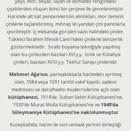
yeşil, mor, beyaz, siyah ve domates rengindeki
çiçeklerden oluşan ikinci bir çerçeve ile çevrelenmiştir.
Harimde alt kat pencerelerinin alınlıkları, mor zeminli
çinilerle taçlandırılmış, mihrap iki yandan çini panolarla
çevrilmiştir. İç mekanda görülen vazo halindeki çiniler,
Takkeci İbrahim Efendi Cami’ndeki çinilerle benzerlik
göstermektedir. Sıraltı boyama tekniğiyle yapılmış
olan bu çinilerden bazıları XVI.y.y. İznik ve Kütahya
çinileri, bazıları XVIII.y.y. Tekfur Sarayı çinileridir.
Mehmet Ağa’nın
, parmaklıklarla harimden ayrılmış
olan, 1584 veya 1591 tarihli vakıf kayıtlı, sadece
medresesi ve darülhadisi müderrislerine açık olan
kütüphanesi,
1914’de Sultan Selim Kütüphanesi’ne,
1920’de Murat Molla Kütüphanesi’ne ve
1949’da
Süleymaniye Kütüphanesi’ne naklolunmuştur
.
Kuzeybatıda, harim ile son cemaat yerinin birleştiği