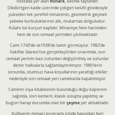
noktada yer alan
minare,
kesme taştandır.
Dikdörtgen kaide üzerinde çokgen kesitli gövdesiyle
yükselen tek şerefeli minarenin, geometrik geçmeli
şebeke korkuluklarının altı, mukarnas dolguludur.
Külahı ise kurşun kaplıdır. Minareye hem harimden
hem de son cemaat yerinden çıkılmaktadır.
Cami 1743’de ve1938’de tamir görmüştür. 1982’de
Vakıflar İdaresi’nce gerçekleştirilen onarımda, son
cemaat yerinin bazı sütunları değiştirilmiş ve sütunlar
demir halkalarla sağlamlaştırılmıştır. 1980’lerin
sonunda, olumsuz hava koşullarının yarattığı etkiler
nedeniyle son cemaat yeri camekanla kapatılmıştır.
Caminin inşa kitabesinin bulunduğu doğu kapısının
sağında, sivri kemerli, klasik üslupta yapılmış ve
bugün harap durumda olan bir
çeşme
yer almaktadır.
Külliyenin mimari programı içinde başından beri